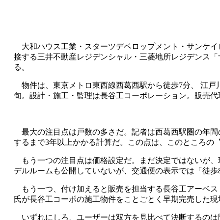
大和ハウス工業・スター
ツデベロップメント・サンケイ
接する三井不動産レジデンシャル・三菱地所レジデンス「
る。
物件は、東京メトロ東西線西葛西駅から徒歩
7
分、
江戸
旬
。設計・施工・監理は長谷工コーポレーション。販売代
最大の注目点は戸数の多さだ。記者は西葛西駅圏の年間
するまで
3
年以上かかる計算だ。この点は、このところの
もう一つの注目点は価格設定だ。まだ決定ではないが、
デルルームも公開していないが、交通便の表示では「徒歩
もう一つ、付け加えると販売を担当する長谷工アーベス
氏が長谷工コーポの施工物件をことごとく早期完売した
いずれにしろ、ユーザーは双方を見比べて決断するのは