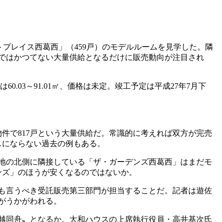
トプレイス西葛西
」（
459
戸）のモデルルームを見学した。隣
ではかつてない大量供給となるだけに販売動向が注目され
は
60.03
～
91.01
㎡、価格は未定。竣工予定は
平成
27
年
7
月下
物件で
817
戸という大量供給だ。常識的に考えれば双方が完売
スにならない過去の例もある。
地の北側に隣接している「ザ・ガーデンズ西葛西」はまだモ
ンズ」のほうが安くなるのではないか。
も言うべき受託販売第三部門が担当することだ。記者は遊佐
とがうかがわれる。
越同舟〟となるか。大和ハウスの上席執行役員・高井基次氏