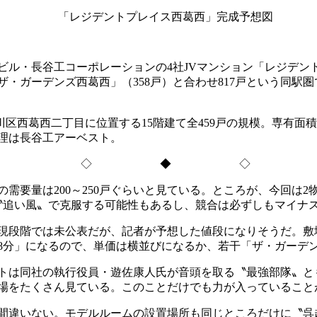
「レジデントプレイス西葛西」完成予想図
ビル・
長谷工コーポレーションの
4
社
JV
マンション「
レジデン
ザ・ガーデンズ西葛西」（
358
戸）と合わせ
817
戸という同駅圏
川区西葛西二丁目
に位置する
15
階建て全
459
戸
の規模。専有面積
理は長谷工アーベスト。
◇
◆ ◇
の需要量は
200
～
250
戸ぐらいと見ている。ところが、今回は
2
〝追い風〟で克服する可能性もあるし、競合は必ずしもマイナ
現段階では未公表だが、記者が予想した値段になりそうだ。敷
8
分」になるので、単価は横並びになるか、若干「ザ・ガーデ
トは同社の執行役員・遊佐康人氏が音頭を取る〝最強部隊〟と
現場をたくさん見ている。このことだけでも力が入っているこ
間違いない。モデルルームの設置場所も同じところだけに〝呉