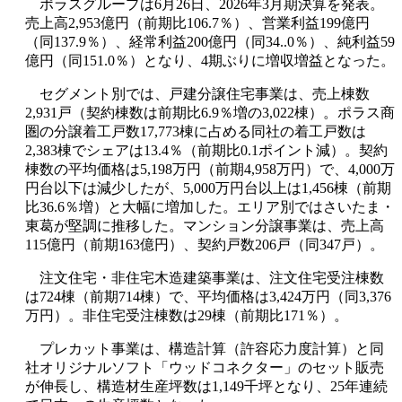
ポラスグループは
6
月
26
日、
2026
年
3
月期決算を発表。
売上高
2,953
億円（前期比
106.7
％）、営業利益
199
億円
（同
137.9
％）、経常利益
200
億円（同
34..0
％）、純利益
59
億円（同
151.0
％）となり、
4
期ぶりに増収増益となった。
セグメント別では、戸建分譲住宅事業は、売上棟数
2,931
戸（契約棟数は前期比
6.9
％増の
3,022
棟）。ポラス商
圏の分譲着工戸数
17,773
棟に占める同社の着工戸数は
2,383
棟でシェアは
13.4
％（前期比
0.1
ポイント減）。契約
棟数の平均価格は
5,198
万円（前期
4,958
万円）で、
4,000
万
円台以下は減少したが、
5,000
万円台以上は
1,456
棟（前期
比
36.6
％増）と大幅に増加した。エリア別ではさいたま・
東葛が堅調に推移した。マンション分譲事業は、売上高
115
億円（前期
163
億円）、契約戸数
206
戸（同
347
戸）。
注文住宅・非住宅木造建築事業は、注文住宅受注棟数
は
724
棟（前期
714
棟）で、平均価格は
3,424
万円（同
3,376
万円）。非住宅受注棟数は
29
棟（前期比
171
％）。
プレカット事業は、構造計算（許容応力度計算）と同
社オリジナルソフト「ウッドコネクター」のセット販売
が伸長し、構造材生産坪数は
1,149
千坪となり、
25
年連続