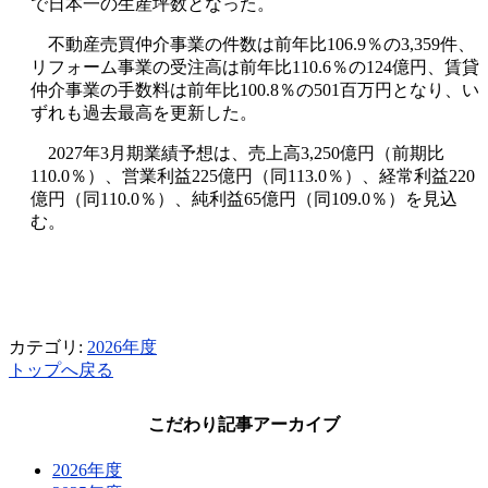
で日本一の生産坪数となった。
不動産売買仲介事業の件数は前年比
106.9
％の
3,359
件、
リフォーム事業の受注高は前年比
110.6
％の
124
億円、賃貸
仲介事業の手数料は前年比
100.8
％の
501
百万円となり、い
ずれも過去最高を更新した。
2027
年
3
月期業績予想は、売上高
3,250
億円（前期比
110.0
％）、営業利益
225
億円（同
113.0
％）、経常利益
220
億円（同
110.0
％）、純利益
65
億円（同
109.0
％）を見込
む。
カテゴリ:
2026年度
トップへ戻る
こだわり記事アーカイブ
2026年度