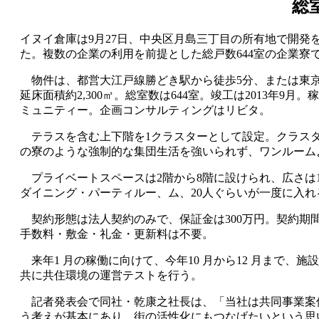
総
イヌイ倉庫は9月27日、中央区月島三丁目の所有地で開
た。複数の企業の利用を前提とした総戸数644室の企業寮
物件は、都営大江戸線勝どき駅から徒歩5分、または東京メ
延床面積約2,300㎡。総室数は644室。竣工は2013年
ミュニティー。企画コンサルティングはリビタ。
テラスを含む上下階を1クラスターとして設定。クラスタ
の寮のような強制的な集団生活を強いられず、ワンルーム
プライベートスペースは2階から8階に設けられ、広さは18
ダイニング・パーティルー、ム、20人ぐらいが一度に入れる
契約形態は法人契約のみで、保証金は300万円。契約期間は2
手数料・敷金・礼金・更新料は不要。
来年1 月の稼働に向けて、今年10 月から12 月まで
共に共住環境の運営テストを行う。
記者発表会で同社・乾康之社長は、「当社は共同事業案件
う考えが基本にあり、街の活性化にもつなげたいという思