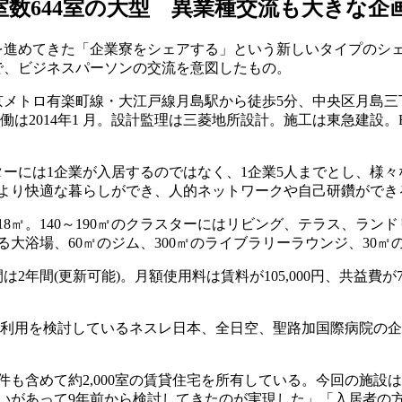
室数644室の大型 異業種交流も大きな企
発を進めてきた「企業寮をシェアする」という新しいタイプのシ
で、ビジネスパーソンの交流を意図したもの。
トロ有楽町線・大江戸線月島駅から徒歩5分、中央区月島三丁目に
9月。稼働は2014年1 月。設計監理は三菱地所設計。施工は東急
ーには1企業が入居するのではなく、1企業5人までとし、様
より快適な暮らしができ、人的ネットワークや自己研鑽ができ
㎡。140～190㎡のクラスターにはリビング、テラス、ラン
大浴場、60㎡のジム、300㎡のライブラリーラウンジ、30㎡
年間(更新可能)。月額使用料は賃料が105,000円、共益費が7
、施設利用を検討しているネスレ日本、全日空、聖路加国際病院
も含めて約2,000室の賃貸住宅を所有している。今回の施設
いがあって9年前から検討してきたのが実現した」「入居者の