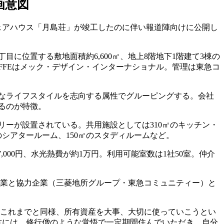
画意図
ェアハウス「月島荘」が竣工したのに伴い報道陣向けに公開し
位置する敷地面積約6,600㎡、地上8階地下1階建て3棟の
建設。FFEはメック・デザイン・インターナショナル。管理は東急コ
々なライフスタイルを志向する属性でグルーピングする。会社
るのが特徴。
ドリーが設置されている。共用施設としては310㎡のキッチン・
のシアタールーム、150㎡のスタディルームなど。
,000円、水光熱費が約1万円。利用可能室数は1社50室。仲介
の企業と協力企業（三菱地所グループ・東急コミュニティー）と
はこれまでと同様、所有資産を大事、大切に使っていこうとい
方には、修行僧のような覚悟で一定期間住んでいただき、自分