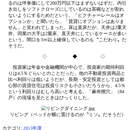
るのは坪単価にして200万円以下はまずないはずだ。内引
き出しをソフトクローズにしているのは茶碗などが割れ
ないようにするためだという。「ピクチャーレールはオ
プションか」と聞いたら、「賃貸にオプションはありま
せん」と笑われてしまった。床は直床だが、天井は2重天
井。同業の大手は2重床、直天井にしているケースが多い
という。間口を3ｍ以上確保しているのも〝こだわり〟だ
そうだ。
◇ ◆ ◇
投資家は年金や金融機関が中心で、投資家の期待利回
りは4.5％ぐらいとのことだった。他の不動産投資商品と
比べ利回りは低いようだが、長期・安定投資としては都
心部の賃貸住宅は投資リスクも小さいだろうから、4.5％
という利回りはむしろ高いと考える。「麻布狸穴」（84
戸）の現場を見たときはびっくりした。
リビング（ベッドが横に置けるのが〝ミソ〟だそうだ）
カテゴリ:
2013年度