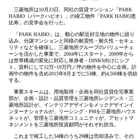
三菱地所は10月23日、同社の賃貸マンション「PARK
HABIO（パークハビオ）」の竣工物件「PARK HABIO恵
比寿」の見学会を行った。
「PARK HABIO」は、都心の駅近好立地の物件に絞り
込み、分譲マンションと同様の耐震性・耐久性・セキュ
リティなどを確保し、三菱地所グループのバリューチェ
ーンを活かした事業で、2004年にスタート。2009年から
は世帯構成の変化に対応し単身者・DINKS向けにシフ
ト。賃料にして12万~19万円／坪の物件を中心に企画。計
画中の物件を含め2015年8月までに53棟、約4,500棟を供給
する。
事業スキームは、用地取得・企画を同社賃貸住宅事業
部が、企画・設計・品質管理を三菱地所レジデンス・三
菱地所設計が、インテリアデザインをメックデザインイ
ンターナショナルが、リーシング・PMを三菱地所ハウス
ネットが、管理を三菱地所コミュニティが、アセットマ
ネジメントを三菱地所投資顧問がそれぞれ担当。
これまで竣工した34棟のうち29棟は売却済みで、その