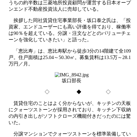
うちの約半数は三菱地所投資顧問が運営する日本オープ
ンエンド不動産投資法人に売却している。
挨拶した同社賃貸住宅事業部長・坂口泰之氏は、「投
資家、エンドユーザーにも高い評価を得ており、稼働率
は90％を超えている。分譲・注文などとのバリューチェ
ーンを強化していきたい」と語った。
「恵比寿」は、恵比寿駅から徒歩3分の14階建て全109
戸。住戸面積は25.04～50.30㎡。募集賃料は13.5万～28.1
万円／月。
坂口部長
◇ ◆ ◇
賃貸住宅のことはよく分からないが、キッチンの天板
にクォーツストーンが採用されており、キッチン下収納
の内引き出しがソフトクローズ機能付きだったのには驚
いた。
分譲マンションでクォーツストーンを標準装備してい