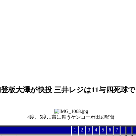
初登板大澤が快投 三井レジは11与四死球
4度、5度…宙に舞うケンコーポ田辺監督
1
2
3
4
5
6
7