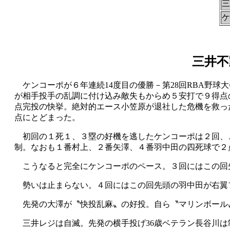
三
ケ
三井不
ケンコーポが６年連続14度目の優勝－第28回RBA野球
が相手投手の乱調に付け込み敵失もからめ５安打で９得点
点完投の快挙。絶対的エース小笠原が退社した危機を救っ
点にとどまった。
初回の１死１、３塁の好機を逃したケンコーポは２回、
制。なおも１番村上、２番矢澤、４番羽中田の四死球で２
こうなると完全にケンコーポのペース。３回にはこの回
勢いは止まらない。４回にはこの回先頭の羽中田が右翼
先発の大澤が〝快投乱麻〟の好投。自ら〝マリンボール〟
三井レジは自滅。先発の横手投げ36歳ベテラン長谷川は