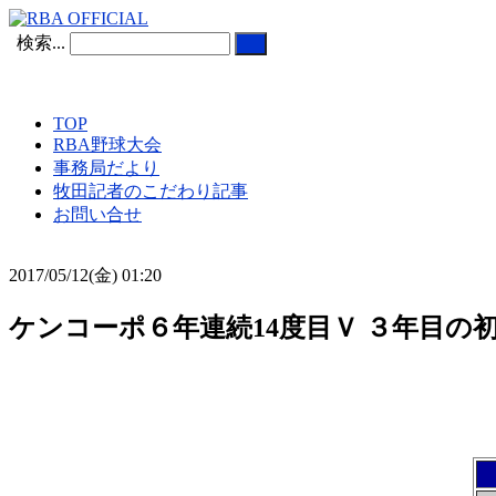
検索...
TOP
RBA野球大会
事務局だより
牧田記者のこだわり記事
お問い合せ
2017/05/12(金) 01:20
ケンコーポ６年連続14度目Ｖ ３年目の