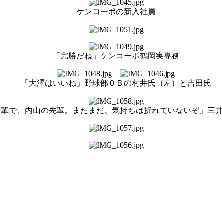
ケンコーポの新入社員
「完勝だね」ケンコーポ鶴岡実専務
「大澤はいいね」野球部ＯＢの村井氏（左）と吉田氏
後輩で、内山の先輩。またまだ、気持ちは折れていないぞ」三