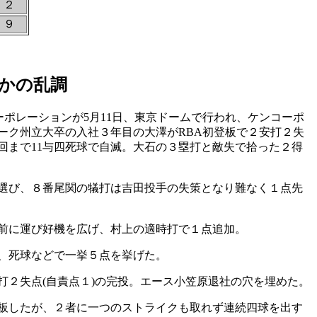
２
９
かの乱調
ーポレーションが5月11日、東京ドームで行われ、ケンコーポ
ーク州立大卒の入社３年目の大澤がRBA初登板で２安打２失
回まで11与四死球で自滅。大石の３塁打と敵失で拾った２得
選び、８番尾関の犠打は吉田投手の失策となり難なく１点先
前に運び好機を広げ、村上の適時打で１点追加。
、死球などで一挙５点を挙げた。
２失点(自責点１)の完投。エース小笠原退社の穴を埋めた。
板したが、２者に一つのストライクも取れず連続四球を出す