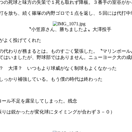
つの死球と味方の失策で１死も取れず降板。３番手の室谷がか
打を放ち、続く篠塚の内野ゴロで１点を返し、５回には代打中
〝小笠原さん、勝ちましたよ〟大澤投手
がよく投げてくれた
の代わりが務まるとは。ものすごく緊張した。〝マリンボール
てはいましたが、野球部ではありません。ニューヨーク大の成
？ 大澤？ いつもより球威がなく制球もよくなかった
しっかり補強している。もう僕の時代は終わった
ロール不足を露呈してしまった。残念
振りは鋭かったが変化球にタイミングが合わず３－０）