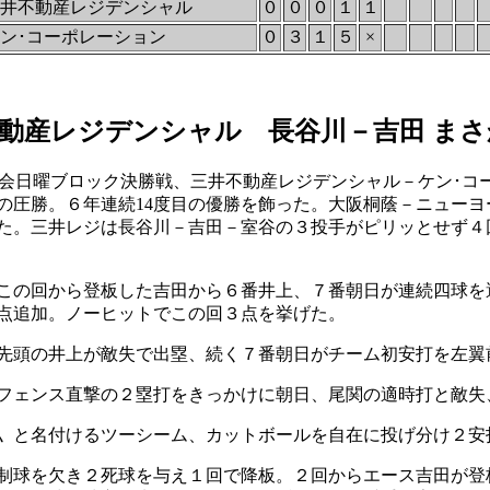
井不動産レジデンシャル
０
０
０
１
１
ン･コーポレーション
０
３
１
５
×
動産レジデンシャル 長谷川－吉田 まさ
大会日曜ブロック決勝戦、三井不動産レジデンシャル－ケン･コ
の圧勝。６年連続14度目の優勝を飾った。大阪桐蔭－ニューヨ
た。三井レジは長谷川－吉田－室谷の３投手がピリッとせず４
この回から登板した吉田から６番井上、７番朝日が連続四球を
点追加。ノーヒットでこの回３点を挙げた。
先頭の井上が敵失で出塁、続く７番朝日がチーム初安打を左翼
フェンス直撃の２塁打をきっかけに朝日、尾関の適時打と敵失
と名付けるツーシーム、カットボールを自在に投げ分け２安打
制球を欠き２死球を与え１回で降板。２回からエース吉田が登