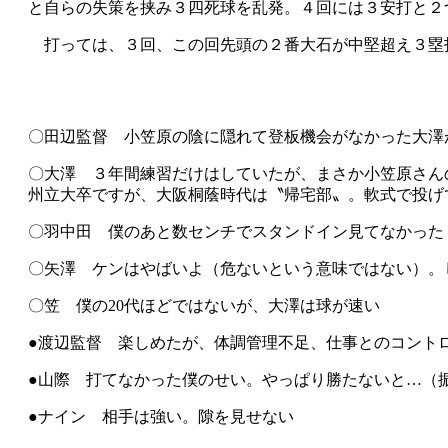
と自らの失策を挟み３四死球を乱発。４回には３安打と２
打っては、３回、この回先頭の２番大石が中堅超え３塁
〇田辺監督 小笠原の陰に隠れて登板機会がなかった大澤
〇大澤 ３年間練習だけはしていたが、まさか小笠原さん
州立大卒ですが、大阪桐蔭時代は〝帰宅部〟。軟式で投げ
〇羽中田 僕のあと数センチでスタンドイン見てなかった
〇矢澤 ケンはやばいよ（危ないという意味ではない）。
〇笠 僕の20代ほどではないが、大澤は球が速い
●渡辺監督 楽しめたが、体調管理不足、仕事とのコント
●山際 打てなかった僕のせい。やっぱり勝たないと…（
●ナイン 相手は強い。隙を見せない