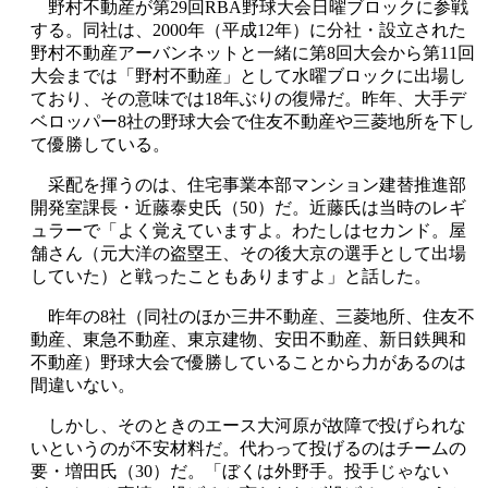
野村不動産が第29回RBA野球大会日曜ブロックに参戦
する。同社は、2000年（平成12年）に分社・設立された
野村不動産アーバンネットと一緒に第8回大会から第11回
大会までは「野村不動産」として水曜ブロックに出場し
ており、その意味では18年ぶりの復帰だ。昨年、大手デ
ベロッパー8社の野球大会で住友不動産や三菱地所を下し
て優勝している。
采配を揮うのは、住宅事業本部マンション建替推進部
開発室課長・近藤泰史氏（50）だ。近藤氏は当時のレギ
ュラーで「よく覚えていますよ。わたしはセカンド。屋
舗さん（元大洋の盗塁王、その後大京の選手として出場
していた）と戦ったこともありますよ」と話した。
昨年の8社（同社のほか三井不動産、三菱地所、住友不
動産、東急不動産、東京建物、安田不動産、新日鉄興和
不動産）野球大会で優勝していることから力があるのは
間違いない。
しかし、そのときのエース大河原が故障で投げられな
いというのが不安材料だ。代わって投げるのはチームの
要・増田氏（30）だ。「ぼくは外野手。投手じゃない