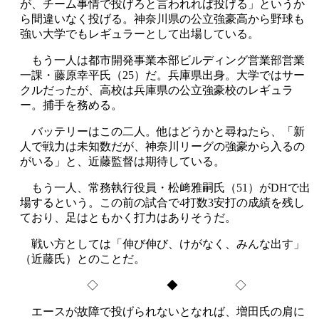
が、チーム事情で投げろと言われれば投げる」というか
ら間違いなく投げる。神奈川県の公立強豪高から野球も
強い大学でもレギュラーとして出場している。
もう一人は都市開発事業本部ビルディング営業部営業
一課・藤原幸平氏（25）だ。兵庫県出身。大学ではサー
クルだったが、高校は兵庫県の公立強豪校のレギュラ
ー。捕手を務める。
バッテリーはこの二人。他はどうかと尋ねたら、「新
人で戦力は未知数だが、神奈川リーグの強豪から入るの
がいる」と、近藤監督は期待している。
もう一人、常務執行役員・松﨑雅嗣氏（51）がDHで出
場するという。この前の試合で4打数3安打の成績を残し
ており、足はともかく打力はありそうだ。
戦い方としては「伸び伸び、けがなく、みんな出す」
（近藤氏）とのことだ。
◇ ◆ ◇
エースが故障で投げられないとなれば、増田氏の肩に