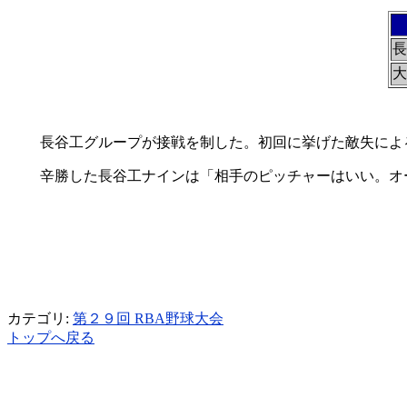
長
大
長谷工グループが接戦を制した。初回に挙げた敵失によ
辛勝した長谷工ナインは「相手のピッチャーはいい。オ
カテゴリ:
第２９回 RBA野球大会
トップへ戻る