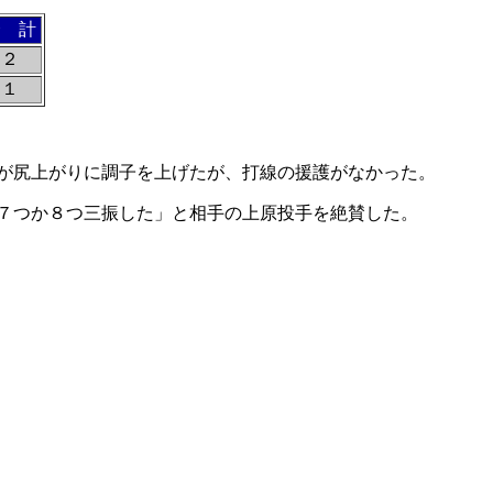
合 計
２
１
が尻上がりに調子を上げたが、打線の援護がなかった。
７つか８つ三振した」と相手の上原投手を絶賛した。