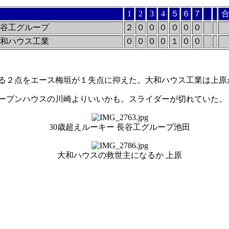
1
2
3
4
５
６
７
谷工グループ
２
０
０
０
０
０
０
和ハウス工業
０
０
０
０
１
０
０
る２点をエース梅垣が１失点に抑えた。大和ハウス工業は上原
ープンハウスの川崎よりいいかも。スライダーが切れていた。
30歳超えルーキー 長谷工グループ池田
大和ハウスの救世主になるか 上原