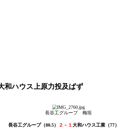
 大和ハウス上原力投及ばず
長谷工グループ 梅垣
長谷工グループ（80.5）
２－１
大和ハウス工業
（77）