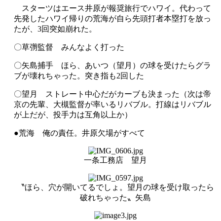
スターツはエース井原が報奨旅行でハワイ。代わって
先発したハワイ帰りの荒海が自ら先頭打者本塁打を放っ
たが、3回突如崩れた。
〇草彅監督 みんなよく打った
〇矢島捕手 ほら、あいつ（望月）の球を受けたらグラ
ブが壊れちゃった。突き指も2回した
〇望月 ストレート中心だがカーブも決まった（次は帝
京の先輩、大槻監督が率いるリバブル。打線はリバブル
が上だが、投手力は互角以上か）
●荒海 俺の責任。井原欠場がすべて
一条工務店 望月
〝ほら、穴が開いてるでしょ。望月の球を受け取ったら
破れちゃった〟矢島