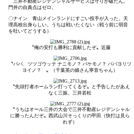
三井不動産レジデンシャルサービスは守りが破たん。
門井の自責点はゼロ。
〇ナイン 青山メインランドにすごい投手が入った。天
理高校出身らしい。うちは戦いたくない（戦う前に弱音
を吐いてどうする）
〝俺の安打も勝利に貢献したぞ〟近藤
〝パパ、ツツゴウッテ ナニモノ？ バケモノ？ パパヨリツ
ヨイノ？ 〟（千葉英の娘さん寧音ちゃん）
〝先頭打者ホームラン打ってくるぞ〟と予告したがあえ
なく三振。三井若松
〝うちはオール三井の大会で三井不動産レジデンシャル
に勝ったんだぞ〟西武山川そっくりの甲田（快打は見ら
れず）