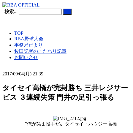
検索...
TOP
RBA野球大会
事務局だより
牧田記者のこだわり記事
お問い合せ
2017/09/04(月) 21:39
タイセイ高橋が完封勝ち 三井レジサー
ビス ３連続失策 門井の足引っ張る
〝俺が№１投手だ〟タイセイ・ハウジー高橋