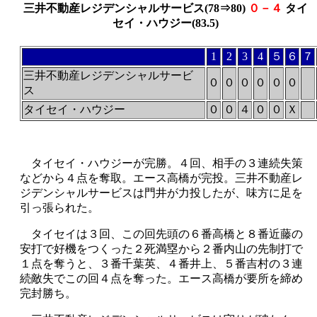
三井不動産レジデンシャルサービス(78⇒80)
０－４
タイ
セイ・ハウジー(83.5)
1
2
3
4
５
６
７
三井不動産レジデンシャルサービ
０
０
０
０
０
０
ス
タイセイ・ハウジー
０
０
４
０
０
Ｘ
タイセイ・ハウジーが完勝。４回、相手の３連続失策
などから４点を奪取。エース高橋が完投。三井不動産レ
ジデンシャルサービスは門井が力投したが、味方に足を
引っ張られた。
タイセイは３回、この回先頭の６番高橋と８番近藤の
安打で好機をつくった２死満塁から２番内山の先制打で
１点を奪うと、３番千葉英、４番井上、５番吉村の３連
続敵失でこの回４点を奪った。エース高橋が要所を締め
完封勝ち。