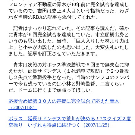
フロンティア不動産の青木が10年前に完全試合を達成し
ているので、吉田は史上４人目という指摘だった。わざ
わざ当時のRBAの記事を添付してくれた。
記者はすっかり忘れていた。その記事を読んだ。確か
に青木が６回完全試合を達成していた。市立船橋出身と
いうのも思い出した。当時、「巨人入りした林より力は
上」と小林が力説したのも思い出した。大変失礼いたし
ました。記事を訂正させていただきます。
青木は次戦の対ポラス準決勝戦で６回まで無失点に抑
えたが、延長サドンデス（１死満塁で攻防）で２つ暴投
し２失点で敗戦投手となった。当時のサンフロのメンバ
ーで今も残っているのは小林と野崎監督、二宮くらい
だ。ドームに行くまで頑張ってほしい。
応援含め総勢３０人の声援に完全試合で応えた青木
（2007/11/8）
ポラス 延長サドンデスで荒川が決める！?スクイズ２度
空振り いずれも得点に結びつく（2007/11/25）