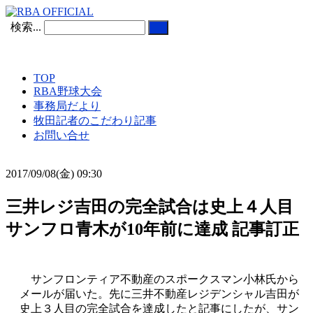
検索...
TOP
RBA野球大会
事務局だより
牧田記者のこだわり記事
お問い合せ
2017/09/08(金) 09:30
三井レジ吉田の完全試合は史上４人目
サンフロ青木が10年前に達成 記事訂正
サンフロンティア不動産のスポークスマン小林氏から
メールが届いた。先に三井不動産レジデンシャル吉田が
史上３人目の完全試合を達成したと記事にしたが、サン