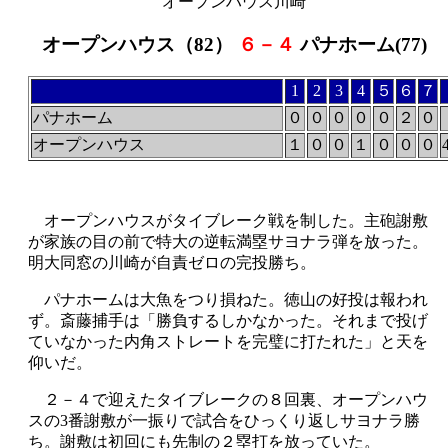
オープンハウス川崎
オープンハウス（82
）
６－４
パナホーム(77)
1
2
3
4
５
６
７
パナホーム
０
０
０
０
０
２
０
オープンハウス
１
０
０
１
０
０
０
オープンハウスがタイブレーク戦を制した。主砲謝敷
が家族の目の前で特大の逆転満塁サヨナラ弾を放った。
明大同窓の川崎が自責ゼロの完投勝ち。
パナホームは大魚をつり損ねた。徳山の好投は報われ
ず。斎藤捕手は「勝負するしかなかった。それまで投げ
ていなかった内角ストレートを完璧に打たれた」と天を
仰いだ。
２－４で迎えたタイブレークの８回裏、オープンハウ
スの3番謝敷が一振りで試合をひっくり返しサヨナラ勝
ち。謝敷は初回にも先制の２塁打を放っていた。