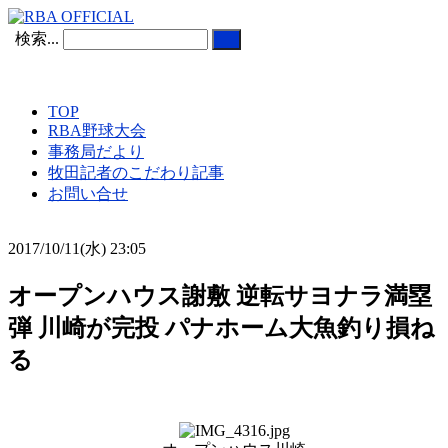
検索...
TOP
RBA野球大会
事務局だより
牧田記者のこだわり記事
お問い合せ
2017/10/11(水) 23:05
オープンハウス謝敷 逆転サヨナラ満塁
弾 川崎が完投 パナホーム大魚釣り損ね
る