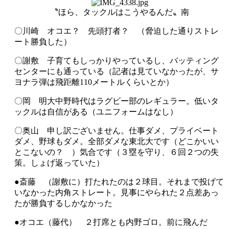
〝ほら、タックルはこうやるんだ〟南
〇川崎 オコエ？ 先頭打者？ （脅迫した通りストレ
ート勝負した）
〇謝敷 子育てもしっかりやっているし、バッティング
センターにも通っている（記者は見ていなかったが、サ
ヨナラ弾は飛距離110メートルくらいとか）
〇岡 明大中野時代はラグビー部のレギュラー。低いタ
ックルは自信がある（ユニフォームはなし）
〇奥山 申し訳ございません。仕事ダメ、プライベート
ダメ、野球もダメ。全部ダメな東北大です（どこかいい
とこないの？ ）気合です（３塁を守り、６回２つの失
策。しょげ返っていた）
●斎藤 （謝敷に）打たれたのは２球目。それまで投げて
いなかった内角ストレート。見事にやられた２点差あっ
たが勝負するしかなかった
●オコエ（藤代） ２打席とも内野ゴロ。前に飛んだ