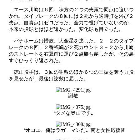
エース川崎は６回、味方の２つの失策で同点に追いつ
かれ、タイブレークの８回には２死から適時打を浴び２
失点。自責点はゼロだった。全力で投げていないのか、
本来の投球とはほど遠かった。変化球も目立った。
パナホームは惜敗。大金星を逃した。２－２のタイブ
レークの８回、２番福嶋が２死カウント３－２から川崎
のストレートを右翼前に運び２点勝ち越したが、その裏
すぐひっくり返された。
徳山投手は、３回の謝敷のほか６つの三振を奪う力投
を見せたが、最後は謝敷に屈した。
謝敷
〝ダメな奥山です〟
〝オコエ、俺はラガーマンだ〟南と女性応援団