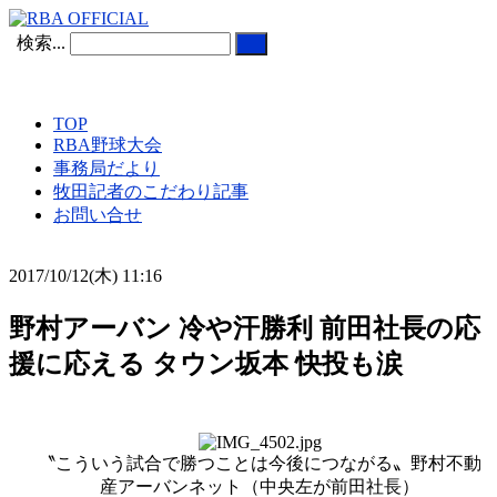
検索...
TOP
RBA野球大会
事務局だより
牧田記者のこだわり記事
お問い合せ
2017/10/12(木) 11:16
野村アーバン 冷や汗勝利 前田社長の応
援に応える タウン坂本 快投も涙
〝こういう試合で勝つことは今後につながる〟野村不動
産アーバンネット（中央左が前田社長）