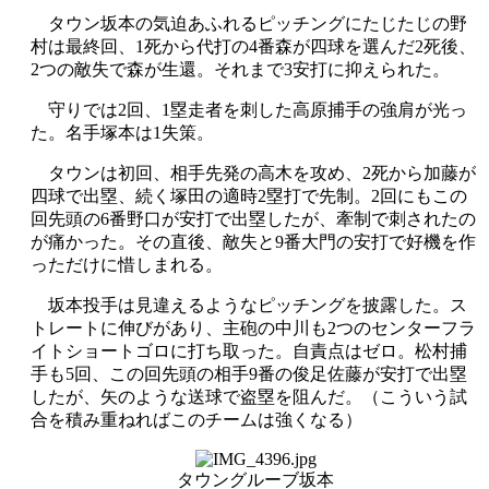
タウン坂本の気迫あふれるピッチングにたじたじの野
村は最終回、1死から代打の4番森が四球を選んだ2死後、
2つの敵失で森が生還。それまで3安打に抑えられた。
守りでは2回、1塁走者を刺した高原捕手の強肩が光っ
た。名手塚本は1失策。
タウンは初回、相手先発の高木を攻め、2死から加藤が
四球で出塁、続く塚田の適時2塁打で先制。2回にもこの
回先頭の6番野口が安打で出塁したが、牽制で刺されたの
が痛かった。その直後、敵失と9番大門の安打で好機を作
っただけに惜しまれる。
坂本投手は見違えるようなピッチングを披露した。ス
トレートに伸びがあり、主砲の中川も2つのセンターフラ
イトショートゴロに打ち取った。自責点はゼロ。松村捕
手も5回、この回先頭の相手9番の俊足佐藤が安打で出塁
したが、矢のような送球で盗塁を阻んだ。（こういう試
合を積み重ねればこのチームは強くなる）
タウングルーブ坂本