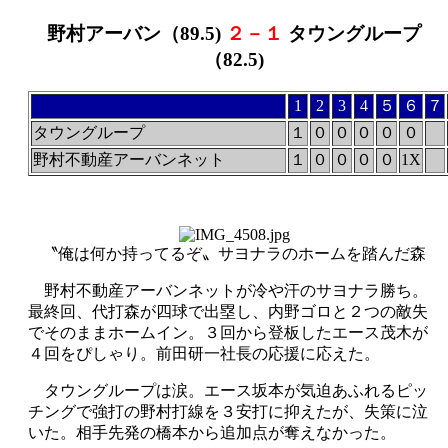
野村アーバン（89.5)
２－１
タウングループ
（82.5)
1
2
3
4
５
６
７
タウングループ
１
０
０
０
０
０
野村不動産アーバンネット
１
０
０
０
０
1X
〝俺は何か持ってるぞ〟サヨナラのホームを踏んだ森
野村不動産アーバンネットが冷や汗のサヨナラ勝ち。
最終回、代打森が四球で出塁し、内野ゴロと２つの敵失
でそのままホームイン。３回から登板したエース茂木が
４回をぴしゃり。前田研一社長の応援に応えた。
タウングループは涙。エース坂本が気迫あふれるピッ
チングで強打の野村打線を３安打に抑えたが、失策に泣
いた。相手先発の橋本から追加点が奪えなかった。