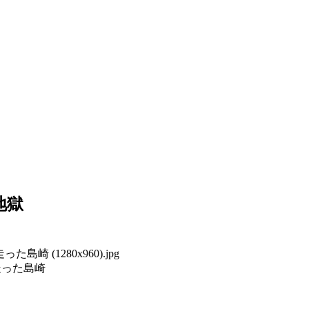
地獄
走った島崎