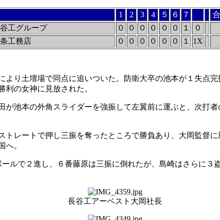
1
2
3
4
５
６
７
谷工グループ
０
０
０
０
０
０
１
０
条工務店
０
０
０
０
０
０
１
1X
により土壇場で同点に追いついた。防衛大卒の池本が１失点完
勝利の女神に見放された。
田が池本の外角スライダーを強振して左翼前に運ぶと、次打者
ストレートで押し三振を奪ったところで勝負あり、大岡監督に
国へ。
ールで２進し、６番藤原は三振に倒れたが、島崎はさらに３
長谷工アーベスト大岡社長