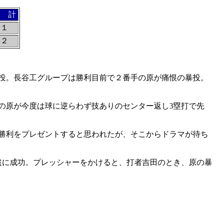
合 計
１
２
投。長谷工グループは勝利目前で２番手の原が痛恨の暴投。
の原が今度は球に逆らわず技ありのセンター返し3塁打で先
勝利をプレゼントすると思われたが、そこからドラマが待ち
盗に成功。プレッシャーをかけると、打者吉田のとき、原の暴