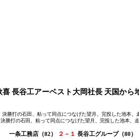
歓喜 長谷工アーベスト大岡社長 天国から
ら決勝打の石田、粘って同点につなげた望月、完投した池本、
一条工務店（82
）
２－１
長谷工グループ（80
）