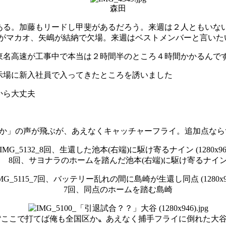
森田
ある。加藤もリードし甲斐があるだろう。来週は２人ともいな
がマカオ、矢嶋が結納で欠場。来週はベストメンバーと言いた
東名高速が工事中で本当は２時間半のところ４時間かかるんで
示場に新入社員で入ってきたところを誘いました
から大丈夫
合か」の声が飛ぶが、あえなくキャッチャーフライ。追加点なら
8回、サヨナラのホームを踏んだ池本(右端)に駆け寄るナイ
7回、同点のホームを踏む島崎
〝ここで打てば俺も全国区か〟あえなく捕手フライに倒れた大