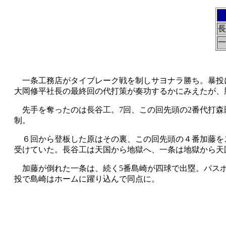
長
一
一条工務店がタイブレーク戦を制しサヨナラ勝ち。暴投
大岡修平社長の最終回の代打策が奏功するかにみえたが、
先手を奪ったのは長谷工。7回、この回先頭の2番代打森
制。
６回から登板した原はその裏、この回先頭の４番加藤を
受けていた。長谷工は天国から地獄へ、一条は地獄から天
加藤が倒れた一条は、続く5番島崎が四球で出塁。パスボ
投で島崎はホームに躍り込んで同点に。