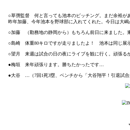
○草彅監督 何と言っても池本のピッチング。まだ余裕が
昨年加藤、今年池本を野球部に入れてくれた。今日は大嶋
○加藤 （勤務地の静岡から）もちろん前日に来ました。
○島崎 体重80キロですが走りましたよ！ 池本は同じ展
○望月 来週は試合の日の夜にライブを観に行く。頑張る
●梅垣 来年頑張ります。勝ちたかったです…
●大谷 …（7回1死3塁、ベンチから「大谷翔平！引退試