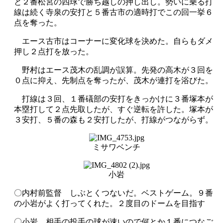
と２番松宮の四球で勝ち越しの押し出し。勢いに乗る打
線は続く寺泉の安打と５番古市の適時打でこの回一挙６
点を奪った。
エース古市はコーナーに変化球を決めた。自らもダメ
押し２点打を放った。
野村はエース茂木の乱調が誤算。先発の高木が３回を
０点に抑え、先制点を奪ったが、茂木が連打を浴びた。
打線は３回、１番礒部の安打をきっかけに３番塚本が
本塁打して２点先取したが、すぐ逆転を許した。塚本が
３安打、５番の森も２安打したが、打線がつながらず。
ミサワベンチ
小岩
〇内村前監督 しぶとくつないだ。ベストゲーム。９番
の小岩がよく打ってくれた。２度目のドームを目指す
〇小岩 相手の投手の球が速いので何とか１番につなご