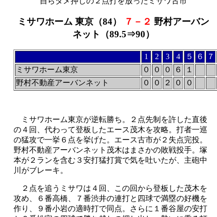
自らダメ押しの２点打を放ったミサワ古市
ミサワホーム 東京（84）
７－２
野村アーバン
ネット（89.5⇒90）
1
2
3
4
５
６
７
ミサワホーム東京
０
０
０
６
１
野村不動産アーバンネット
０
０
２
０
０
ミサワホーム東京が逆転勝ち。２点先制を許した直後
の４回、代わって登板したエース茂木を攻略。打者一巡
の猛攻で一挙６点を挙げた。エース古市が２失点完投。
野村不動産アーバンネット茂木はまさかの敗戦投手。塚
本が２ランを含む３安打猛打賞で気を吐いたが、主砲中
川がブレーキ。
２点を追うミサワは４回、この回から登板した茂木を
攻め、６番高橋、７番渋井の連打と四球で満塁の好機を
作り、９番小岩の適時打で同点。さらに１番谷屋の安打