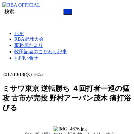
検索...
TOP
RBA野球大会
事務局だより
牧田記者のこだわり記事
お問い合せ
2017/10/18(水) 18:52
ミサワ東京 逆転勝ち ４回打者一巡の猛
攻 古市が完投 野村アーバン茂木 痛打浴
びる