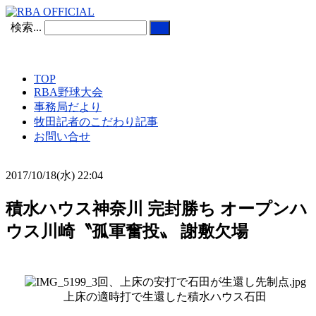
検索...
TOP
RBA野球大会
事務局だより
牧田記者のこだわり記事
お問い合せ
2017/10/18(水) 22:04
積水ハウス神奈川 完封勝ち オープンハ
ウス川崎〝孤軍奮投〟 謝敷欠場
上床の適時打で生還した積水ハウス石田