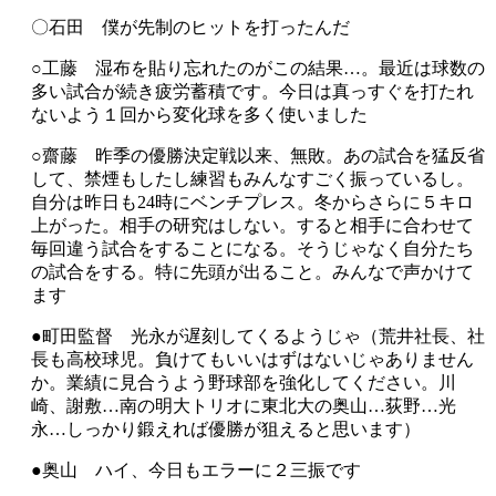
〇石田 僕が先制のヒットを打ったんだ
○工藤 湿布を貼り忘れたのがこの結果…。最近は球数の
多い試合が続き疲労蓄積です。今日は真っすぐを打たれ
ないよう１回から変化球を多く使いました
○齋藤 昨季の優勝決定戦以来、無敗。あの試合を猛反省
して、禁煙もしたし練習もみんなすごく振っているし。
自分は昨日も24時にベンチプレス。冬からさらに５キロ
上がった。相手の研究はしない。すると相手に合わせて
毎回違う試合をすることになる。そうじゃなく自分たち
の試合をする。特に先頭が出ること。みんなで声かけて
ます
●町田監督 光永が遅刻してくるようじゃ（荒井社長、社
長も高校球児。負けてもいいはずはないじゃありません
か。業績に見合うよう野球部を強化してください。川
崎、謝敷…南の明大トリオに東北大の奥山…荻野…光
永…しっかり鍛えれば優勝が狙えると思います）
●奥山 ハイ、今日もエラーに２三振です