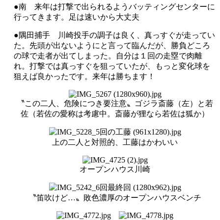
●南 来年は打撃で出られるようバッティングセンターに
行ってきます。足は速いから大丈夫
●隅田捕手 川崎投手の調子は良く、真っすぐが走ってい
た。先頭が出ないようにと言って臨んだが、勝負どころ
の球で走者が出てしまった。自分は１回の走塁で肉離
れ。打撃では真っすぐを狙っていたが、もっと変化球を
狙えば良かったです。来年は勝ちます！
〝この二人、危険につき要注意〟ゴジラ斎藤（左）と若
佐（若佐の愛称は考慮中。斎藤が狸なら若佐は狐か）
上の二人と対照的、工藤はかわいい
オープンハウス川崎
〝笛吹けど…〟敗色濃厚のオープンハウスベンチ