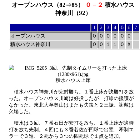
オープンハウス（82⇒85）
０－２
積水ハウス
神奈川（92）
1
2
3
4
５
６
７
オープンハウス
０
０
０
０
０
０
積水ハウス神奈川
０
０
１
１
０
Ｘ
積水ハウス上床
積水ハウス神奈川が完封勝ち。１番上床が決勝打を放
った。オープンハウス川崎は好投したが、打線の援護が
なかった。東北大卒奥山はまたも失策と２三振。謝敷は
欠場した。
積水は３回、７番石田が安打を放ち、１番上床が適時
打を放ち先制。４回にも３番若佐が四球で出塁、牽制エ
ラーで３進、２死から３つの四死球で１点を追加。