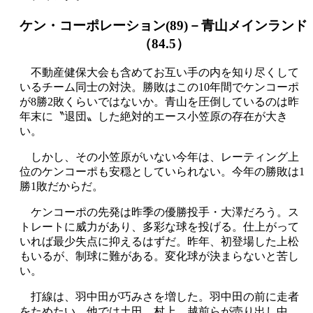
ケン・コーポレーション(89)－青山メインランド
（84.5）
不動産健保大会も含めてお互い手の内を知り尽くして
いるチーム同士の対決。勝敗はこの10年間でケンコーポ
が8勝2敗くらいではないか。青山を圧倒しているのは昨
年末に〝退団〟した絶対的エース小笠原の存在が大き
い。
しかし、その小笠原がいない今年は、レーティング上
位のケンコーポも安穏としていられない。今年の勝敗は1
勝1敗だからだ。
ケンコーポの先発は昨季の優勝投手・大澤だろう。ス
トレートに威力があり、多彩な球を投げる。仕上がって
いれば最少失点に抑えるはずだ。昨年、初登場した上松
もいるが、制球に難がある。変化球が決まらないと苦し
い。
打線は、羽中田が巧みさを増した。羽中田の前に走者
をためたい。他では土田、村上、越前らが売り出し中。