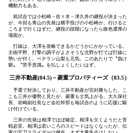
機動力もある。
前試合では小松崎－佐々木－津久井の継投が決まった
が、今回も青山の先発は横手投げの小松崎か。行けると
ころまで行くはずだ。継投の段階になったら敗色濃厚の
場面か。
打線は、大澤を攻略できるかどうかにかかっている。
主砲平野、打撃の調子がよさそうな北野が打てば打線に
勢いが付く。ベテラン山梨も元気。このあたりで〝負け
癖〟〝苦手意識〟を払しょくしたいはず。
三井不動産(84.5)－菱重プロパティーズ（83.5）
予選で対決しており、三井不動産が完封勝ちした。こ
こも三井が優勢と見たが、菱重も士気上がる。大久保社
長、岩崎副社長など会社幹部も毎試合のように応援に駆
け付けている。
三井の先発は相澤でほぼ確定。相澤を欠くようだと苦
戦必至。相澤は若いころのスピードはなくなったが、伝
家の宝刀スライダーは健在。まず大量失点はしない。