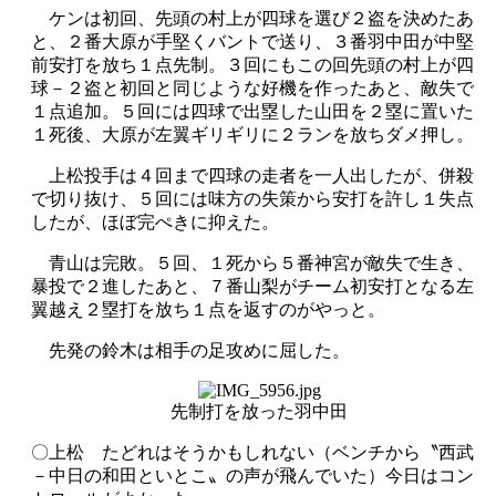
ケンは初回、先頭の村上が四球を選び２盗を決めたあ
と、２番大原が手堅くバントで送り、３番羽中田が中堅
前安打を放ち１点先制。３回にもこの回先頭の村上が四
球－２盗と初回と同じような好機を作ったあと、敵失で
１点追加。５回には四球で出塁した山田を２塁に置いた
１死後、大原が左翼ギリギリに２ランを放ちダメ押し。
上松投手は４回まで四球の走者を一人出したが、併殺
で切り抜け、５回には味方の失策から安打を許し１失点
したが、ほぼ完ぺきに抑えた。
青山は完敗。５回、１死から５番神宮が敵失で生き、
暴投で２進したあと、７番山梨がチーム初安打となる左
翼越え２塁打を放ち１点を返すのがやっと。
先発の鈴木は相手の足攻めに屈した。
先制打を放った羽中田
〇上松 たどれはそうかもしれない（ベンチから〝西武
－中日の和田といとこ〟の声が飛んでいた）今日はコン