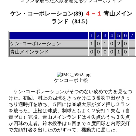
２ランを放った大原を迎えるケンコーポナイン
ケン・コーポレーション(89)
４－１
青山メイン
ランド（84.5）
1
2
3
4
５
６
７
ケン･コーポレーション
１
０
１
０
２
０
青山メインランド
０
０
０
０
１
０
ケンコーポ上松
ケン･コーポレーションがそつのない攻めで力を見せつ
けた。初回、村上の四球をきっかけに３番羽中田がきっ
ちり適時打を放ち、５回には38歳大原がダメ押し２ラン
を放った。上松は球威、制球ともよく２安打１失点（自
責ゼロ）完投。青山メインランドは４失点のうち３失点
が四球の走者。鈴木投手は５回まで４度四球と内野安打
で先頭打者を出したのがすべて。機動力に屈した。