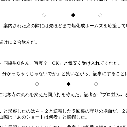
◇ ◆ ◇
、案内された席の隣には先ほどまで旭化成ホームズを応援して
続けに２合飲んだ。
。
同級生Oさん。写真？ OK」と気安く受け入れてくれた。
、分かっちゃうじゃないでか」と笑いながら、記事にすること
◇ ◆ ◇
北寒寺の流れを変えた同点打を称えた。記者が〝プロ並み〟
〟と形容したのは４－２と逆転した５回裏の守りの場面だ。２
山際は「あのショートは何者」と脱帽した。