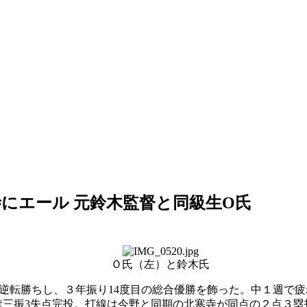
にエール 元鈴木監督と同級生O氏
Ｏ氏（左）と鈴木氏
が逆転勝ちし、３年振り14度目の総合優勝を飾った。中１週で
奪三振3失点完投。打線は今野と同期の北寒寺が同点の２点３