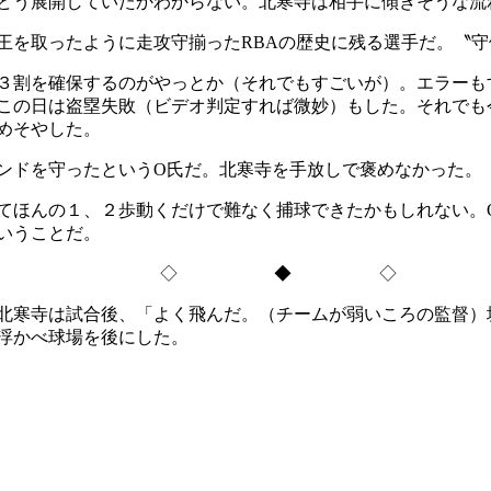
どう展開していたかわからない。北寒寺は相手に傾きそうな流
を取ったように走攻守揃ったRBAの歴史に残る選手だ。〝守
３割を確保するのがやっとか（それでもすごいが）。エラーも
この日は盗塁失敗（ビデオ判定すれば微妙）もした。それでも
めそやした。
ンドを守ったというO氏だ。北寒寺を手放しで褒めなかった。
ほんの１、２歩動くだけで難なく捕球できたかもしれない。O
いうことだ。
◇ ◆ ◇
北寒寺は試合後、「よく飛んだ。（チームが弱いころの監督）
浮かべ球場を後にした。