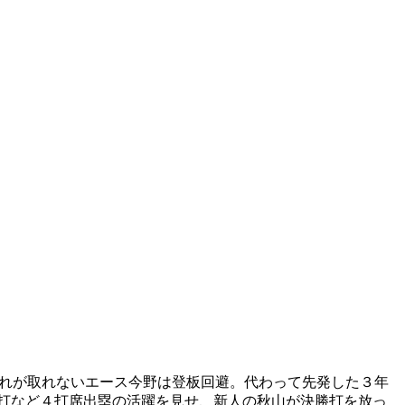
疲れが取れないエース今野は登板回避。代わって先発した３年
塁打など４打席出塁の活躍を見せ、新人の秋山が決勝打を放っ