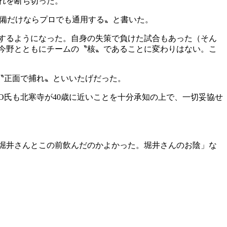
れを断ち切った。
備だけならプロでも通用する〟と書いた。
するようになった。自身の失策で負けた試合もあった（そん
今野とともにチームの〝核〟であることに変わりはない。こ
〝正面で捕れ〟といいたげだった。
氏も北寒寺が40歳に近いことを十分承知の上で、一切妥協せ
堀井さんとこの前飲んだのかよかった。堀井さんのお陰」な