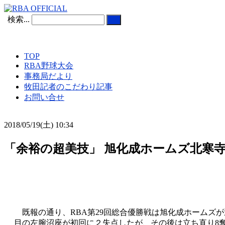
検索...
TOP
RBA野球大会
事務局だより
牧田記者のこだわり記事
お問い合せ
2018/05/19(土) 10:34
「余裕の超美技」 旭化成ホームズ北寒寺
既報の通り、RBA第29回総合優勝戦は旭化成ホームズ
目の左腕沼座が初回に２失点したが、その後は立ち直り8