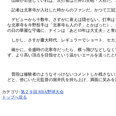
山際が出塁していれば、次打者は三井の主砲・大石だ。
記者は北寒寺が入社した時からのファンだ。かつて三冠王
デビューから十数年。さすがに衰えは隠せない。打率は
な北寒寺を今野投手は「北寒寺も人の子」とかばった）。
の日の華麗な守備に、ナインは「あと10年は大丈夫」と誉
しかし、さすが慶大時代、レギュラーでショート、セカ
確かに。全盛時の北寒寺だったら、横っ飛びなどしなくて
ず、より高い頂点を目指せという温かいエールを送ったと
普段は修験者のようなそっけないコメントしか残さない
どと、傍にいた元監督の堀井氏を持ち上げ、満面に笑みを
カテゴリ:
第２９回 RBA野球大会
トップへ戻る