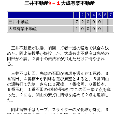
三井不動産
9－１
大成有楽不動産
1
2
3
4
５
６
７
三井不動産
７
２
０
０
０
大成有楽不動産
１
０
０
０
０
三井不動産が快勝。初回、打者一巡の猛攻で試合を決
めた。阿比留投手が好投した。大成有楽不動産は先発の
阿部が不調。２番手の伝法谷が抑えただけに悔やまれ
る。
三井不は初回、先頭の石田が四球を選んだ１死後、３
番宮田、４番楠田が四球を選び満塁とすると、５番関山
の適時打で先制。さらに２死後、７番松岡、８番松本、
９番玉利、１番石田の
4
連続長短打でこの回一挙７点を奪
った。２回も、関山の安打に四球を絡めて２点を追加し
た。
阿比留投手はカーブ、スライダーの変化球が冴え、３