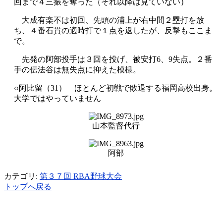
回まで４三振を奪った（それ以降は見ていない）
大成有楽不は初回、先頭の浦上が右中間２塁打を放
ち、４番石貫の適時打で１点を返したが、反撃もここま
で。
先発の阿部投手は３回を投げ、被安打
6
、
9
失点。２番
手の伝法谷は無失点に抑えた模様。
○阿比留（
31
） ほとんど初戦で敗退する福岡高校出身。
大学ではやっていません
山本監督代行
阿部
カテゴリ:
第３７回 RBA野球大会
トップへ戻る