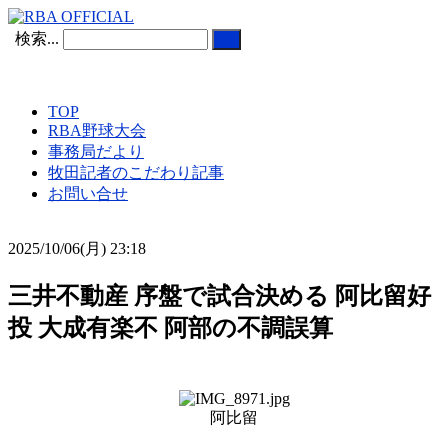
検索...
TOP
RBA野球大会
事務局だより
牧田記者のこだわり記事
お問い合せ
2025/10/06(月) 23:18
三井不動産 序盤で試合決める 阿比留好
投 大成有楽不 阿部の不調誤算
阿比留