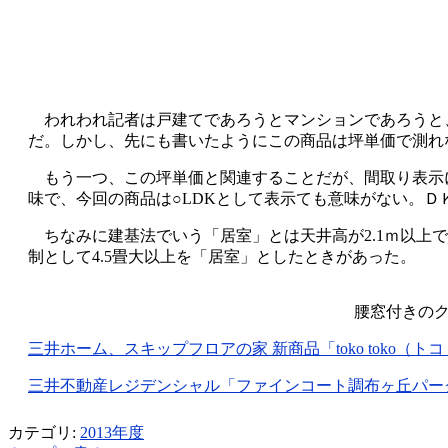
われわれ記者は戸建てであろうとマンションであろうと、すぐ坪単
だ。しかし、先にも書いたようにこの商品は坪単価で測れ
もう一つ、この坪単価と関連することだが、間取り表示
味で、今回の商品は○LDKとして表示ても意味がない。Ｄ
ちなみに建基法でいう「居室」とは天井高が2.1ｍ以上
制として4.5畳大以上を「居室」としたときがあった。
腰窓付きの
三井ホーム、スキップフロアの家 新商品「toko toko（トコトコ
三井不動産レジデンシャル「ファインコート調布ヶ丘パークサイド
カテゴリ:
2013年度