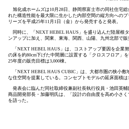
旭化成ホームズは10月28日、静岡県富士市の同社住宅
れた構造性能を最大限に生かした内部空間の縦方向へのプラン
リーズを平成25年11月1日（金）から発売すると発表。
同時に、「NEXT HEBEL HAUS」を盛り込んだ陸屋根タイ
ンアップに加え、関東、東海、関西、山陽、九州北部で販
「NEXT HEBEL HAUS」は、コストアップ要因を
の床を約80cm下げた中間層に設置する「クロスフロア」
25年度の販売目標は3,000棟。
「NEXT HEBEL HAUS CUBIC」は、大都市
な住空間を提案している。コンセプトモデルの延床面積は118.
発表会に臨んだ同社取締役兼副社長執行役員・池田英輔氏
商品開発部長・加藤明氏は、「設計の自由度を高め小さく
を語った。