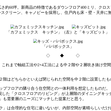
は広さ約60坪。新商品の特徴であるダウンフロア400ミリ、クロスフ
ースクリーン、キャノピーを採用し、住戸内も床・壁・天井に
「カフェミックス キッチン」（左）と「キッズピット」
「パパボックス」
◇ ◆ ◇
IC」だ。これまで軸組工法や2×4工法による中２階や２層吹き抜
２階はどちらかといえば閉じられた空間を中２階に設置したも
プフロアの隣り合う住空間との一体利用を想定したものだ。「
を実現した「クロスフロアのリビング」が上層階のダイニングキ
」も需要層のニーズにマッチした提案だと思う。
ク」は合理的な住宅に違いないが、内部空間が素晴らしいだけ