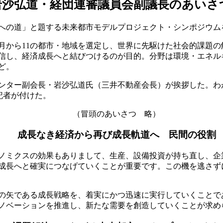
岩沙弘道・経団連審議員会副議長のあいさ
への道」と題する未来都市モデルプロジェクト・シンポジウムを
３月から11の都市・地域を選定し、世界に先駆けた社会的課題
信し、経済成長へと結びつけるのが目的。分野は環境・エネル
ど。
ンター副会長・岩沙弘道氏（三井不動産会長）が挨拶した。わ
記者が付けた。
（冒頭のあいさつ 略）
成長なき経済から再び成長軌道へ 民間の役割
ノミクスの効果もありまして、生産、設備投資が持ち直し、企
成長へと確実につなげていくことが重要です。この機を逃さず
の矢である成長戦略を、着実にかつ迅速に実行していくことで
ノベーションを推進し、新たな需要を創造していくことが求め