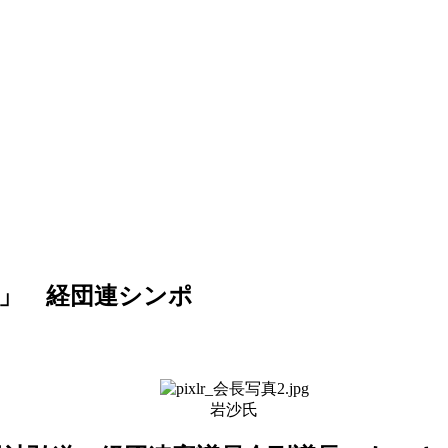
」 経団連シンポ
岩沙氏