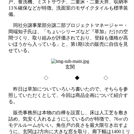
戸、食洗機、ミストサウナ、二重床・二重天井、収納率
13％確保などが特徴。洗面室のモザイクタイルも標準装
備。
同社分譲事業部分譲二部プロジェクトマネージャー・
岡端知子氏は、「ちょいシリーズなど『草加』だけの空
間づくり、取り組みが評価されており、登録も価格が高
いほうから入っている」と、第1期1次の販売に自信を見
せている。
玄関
◇ ◆ ◇
昨日は草加についていろいろ書いたので、そちらを参
照していただくとして、今回は商品企画について紹介す
る。
販売事務所は本物の白樺を設置し、床は人工芝を敷き
詰め、気安く入れるようにしているのが特徴で、76㎡の
モデルルームがいい。角住戸の良さを最大限引き出すよ
うに、玄関は2方向に大きな窓を取り、廊下幅は1400ミリ