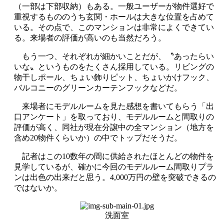
（一部は下部収納）もある。一般ユーザーが物件選好で
重視するもののうち玄関・ホールは大きな位置を占めて
いる。その点で、このマンションは非常によくできてい
る。来場者の評価が高いのも当然だろう。
もう一つ、それぞれが細かいことだが、〝あったらい
いな〟というものをたくさん採用している。リビングの
物干しポール、ちょい飾りピット、ちょいかけフック、
バルコニーのグリーンカーテンフックなどだ。
来場者にモデルルームを見た感想を書いてもらう「出
口アンケート」を取っており、モデルルームと間取りの
評価が高く、同社が現在分譲中の全マンション（地方を
含め20物件くらいか）の中でトップだそうだ。
記者はこの10数年の間に供給されたほとんどの物件を
見学しているが、確かに今回のモデルルーム間取りプラ
ンは出色の出来だと思う。4,000万円の壁を突破できるの
ではないか。
洗面室