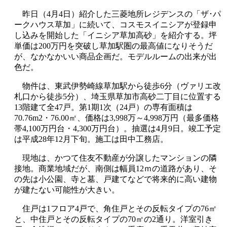
昨日（4月4日）紹介した三菱地所レジデンスの「ザ･パ
ークハウス草加」に続いて、コスモスイニシアが登録申
し込みを開始した「イニシア草加高砂」を紹介する。坪
単価は200万円を突破し草加駅圏の最高値になりそうだ
が、なかなかいい商品企画だ。モデルルームの出来が出
色だ。
物件は、東武伊勢崎線草加駅から徒歩6分（ヴァリエ改
札口から徒歩5分）、埼玉県草加市高砂二丁目に位置する
13階建て全47戸。第1期1次（24戸）の専有面積は
70.76m2・76.00㎡、価格は3,998万～4,998万円（最多価格
帯4,100万円台・4,300万円台）。抽選は4月9日。竣工予定
は平成28年12月下旬。施工は田中工務店。
現地は、かつて住友不動産が分譲したマンションの隣
接地。商業地域だが、南側は幅員12ｍの道路があり、そ
の先は小公園、寺と墓、戸建てなどで将来的に高い建物
が建たない可能性が大きい。
住戸は1フロア4戸で、角住戸とその反転タイプの76㎡
と、中住戸とその反転タイプの70㎡の2通り。洋室引き