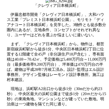
「クレヴィア日本橋浜町」
伊藤忠都市開発「クレヴィア日本橋浜町」、大和ハウ
ス工業「プレミスト日本橋浜町公園」、モリモト「ディ
アナコート日本橋浜町」を見学した。3物件とも徒歩数分
圏内にあるが、立地条件、コンセプトがそれぞれ異な
り、ユーザーはどれを選ぶか悩ましいに違いない。
まず、「クレヴィア日本橋浜町」から。物件は、都営
新宿線浜町駅から徒歩1分、中央区日本橋浜町2丁目に位
置する12階建て全45戸（非分譲住戸18戸含む）。専有面
積は40.69～70.42㎡、予定価格は5,400万円台～11,000万円
台（最多価格帯9,200万円台）、坪単価は470万円台の半
ば。建物は平成28年7月竣工済み。設計･監理はエル設計
事務所。デザイン監修はレーモンド設計事務所。施工は
村本建設。
現地は、浜町駅A2出口から徒歩1分（30mだから約23
秒）、中央区最大の浜町公園まで徒歩1分（20ｍだから15
秒）の東南角地。マンションなどが建っていた敷地。明
治座は一つ建物を隔てた同じ通り。