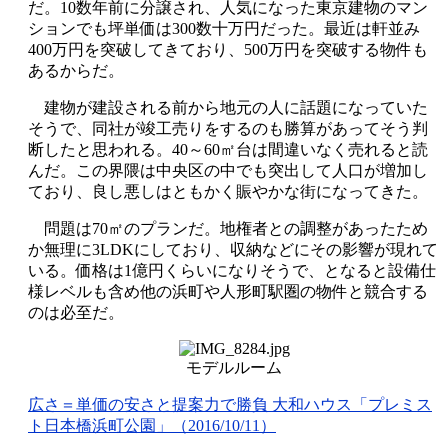
だ。10数年前に分譲され、人気になった東京建物のマン
ションでも坪単価は300数十万円だった。最近は軒並み
400万円を突破してきており、500万円を突破する物件も
あるからだ。
建物が建設される前から地元の人に話題になっていた
そうで、同社が竣工売りをするのも勝算があってそう判
断したと思われる。40～60㎡台は間違いなく売れると読
んだ。この界隈は中央区の中でも突出して人口が増加し
ており、良し悪しはともかく賑やかな街になってきた。
問題は70㎡のプランだ。地権者との調整があったため
か無理に3LDKにしており、収納などにその影響が現れて
いる。価格は1億円くらいになりそうで、となると設備仕
様レベルも含め他の浜町や人形町駅圏の物件と競合する
のは必至だ。
モデルルーム
広さ＝単価の安さと提案力で勝負 大和ハウス「プレミス
ト日本橋浜町公園」（2016/10/11）