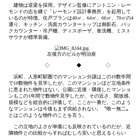
建物は逆梁を採用。デザイン監修にアントニン・レー
モンドの志を継ぐ「レーモンド設計事務所」を起用して
いるのが特徴。住戸プランは40㎡、64㎡、66㎡、70㎡の4
通り。キッチン・洗面カウンタートップは御影石、バッ
クカウンター・吊戸棚、ディスポーザ、食洗機、ミスト
サウナが標準装備。
左後方のビルが明治座
◇ ◆ ◇
浜町、人形町駅圏でのマンション分譲はこの10数年間
で10数物件を見学したが、このマンションほど立地条件
に恵まれた物件はない。公園に近接・隣接したマンショ
ンもこの1年間で数物件見学したが、その近さ、開放感、
規模などを総合的に評価して、ここが一番だ。このよう
なマンションは今後もまず供給されない。〝唯一無二〟
とはこのような物件のことを言う。
この立地のよさが単価にも反映されているのだが、近
隣物件との比較からすればむしろ安いと思えるくらい