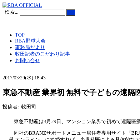
検索...
TOP
RBA野球大会
事務局だより
牧田記者のこだわり記事
お問い合せ
2017/03/29(水) 18:43
東急不動産 業界初 無料で子どもの遠
投稿者: 牧田司
東急不動産は3月29日、マンション業界で初めて遠隔医療
同社のBRANZサポートメニュー居住者専用サイト「BRANZ
科 オンライン」に接続すれば、小児科医による具体的なア