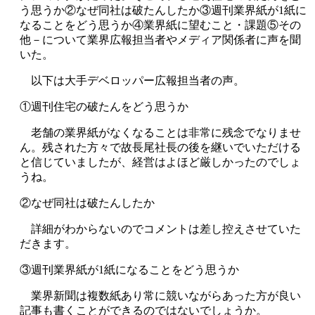
う思うか②なぜ同社は破たんしたか③週刊業界紙が1紙に
なることをどう思うか④業界紙に望むこと・課題⑤その
他－について業界広報担当者やメディア関係者に声を聞
いた。
以下は大手デベロッパー広報担当者の声。
①週刊住宅の破たんをどう思うか
老舗の業界紙がなくなることは非常に残念でなりませ
ん。残された方々で故長尾社長の後を継いでいただける
と信じていましたが、経営はよほど厳しかったのでしょ
うね。
②なぜ同社は破たんしたか
詳細がわからないのでコメントは差し控えさせていた
だきます。
③週刊業界紙が1紙になることをどう思うか
業界新聞は複数紙あり常に競いながらあった方が良い
記事も書くことができるのではないでしょうか。