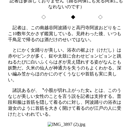
記者は参加しておりません（踊る阿保にも見る阿呆にも
なれないのです）
◇ ◆ ◇
記者は、この南越谷阿波踊りと高円寺阿波おどりをこ
こ10数年欠かさず鑑賞している。見終わった後、いつも
千鳥足で帰るのは酒だけのせいではない。
とにかく女踊りが美しい。浴衣の裾よけ（けだし）は
赤やピンクが多く、鉦や太鼓に合わせピョンピョンと跳
ねるたびに白いふくらはぎが見え隠れする姿がなんとも
妖艶だ。久米の仙人が神通力を失うのもよくわかる。深
い編み笠からほのかにのぞくうなじや首筋も実に美し
い。
諸説あるが、〝小股が切れ上がった女〟とは、このう
なじが美しい女性のことを言う説を記者は支持する。普
段和服は首筋を隠して着るのに対し、阿波踊りの浴衣は
遊女のように首筋を大きく開けて着るのが江戸の人に受
けたといわれている。