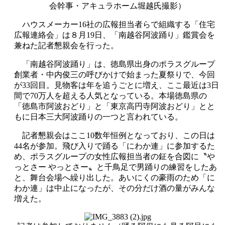
会幹事・アキュラホーム堀越氏撮影）
ハウスメーカー16社の広報担当者らで組織する「住宅
広報連絡会」は８月19日、「南越谷阿波踊り」鑑賞会を
兼ねた記者懇親会を行った。
「南越谷阿波踊り」は、徳島県出身のポラスグループ
創業者・中内俊三の呼びかけで始まった夏祭りで、今回
が33回目。見物客は年を追うごとに増え、ここ最近は3日
間で70万人を超える人気となっている。本場徳島県の
「徳島市阿波おどり」と「東京高円寺阿波おどり」とと
もに日本三大阿波踊りの一つと言われている。
記者懇親会はここ10数年恒例となっており、この日は
44名が参加。飛び入りで踊る「にわか連」に参加するた
め、ポラスグループの女性広報担当者の鉦を合図に〝や
っとさー やっとさー〟と千鳥足で男踊りの練習をしたあ
と、舞台会場へ繰り出した。あいにくの豪雨のため「に
わか連」は中止になったが、その分だけ酒の量がみんな
増えた。