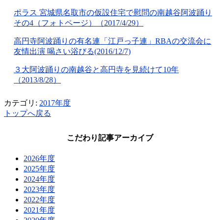
ポラス 宮城県名取市の仮設住宅で慰問の南越谷阿波踊り
その4（フォトページ）（2017/4/29）
高円寺阿波踊りの有名連「江戸っ子連」RBAの交流会に
友情出演 喝さい浴びる(2016/12/7)
３大阿波踊りの南越谷と高円寺を見続けて10年
（2013/8/28）
カテゴリ:
2017年度
トップへ戻る
こだわり記事アーカイブ
2026年度
2025年度
2024年度
2023年度
2022年度
2021年度