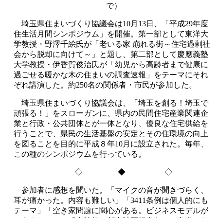
で）
埼玉県住まいづくり協議会は10月13日、「平成29年度
住生活月間シンポジウム」を開催。第一部として東洋大
学教授・野澤千絵氏が「老いる家 崩れる街～住宅過剰社
会から脱却に向けて～」と題し、第二部として慶應義塾
大学教授・伊香賀俊治氏が「幼児から高齢者まで健康に
過ごせる暖かな木の住まいの調査速報」をテーマにそれ
ぞれ講演した。約250名の関係者・市民が参加した。
埼玉県住まいづくり協議会は、「埼玉を創る！埼玉で
頑張る！」をスローガンに、県内の民間住宅産業関連企
業と行政・公共団体とが一体となり、優良な住宅供給を
行うことで、県民の生活基盤の安定とその住環境の向上
を図ることを目的に平成８年10月に設立された。毎年、
この種のシンポジウムを行っている。
◇ ◆ ◇
参加者に感想を聞いた。「マイクの音が聞きづらく、
耳が痛かった。内容も難しい」「3411条例は個人的にも
テーマ」「空き家問題に関心がある。ビジネスモデルが