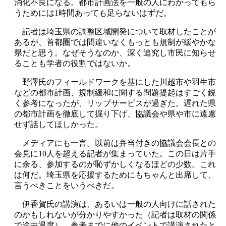
消化不良になる。都市計画法を一般の人にわかってもら
うためには1時間あっても足らないはずだ。
記者は埼玉県の調整区域開発について取材したことが
あるが、首都圏では間違いなくもっとも規制が緩やかな
県だと思う。なぜそうなのか、深く追究し市民に知らせ
ることも学者の役割ではないか。
野澤氏のフィールドワークを基にした川越市や羽生市
などの都市計画、規制緩和に関する問題提起はすごく鋭
く参考になったが、リップサービスが過ぎた。遅れた県
の都市計画を徹底して掘り下げ、協議会や県や市に遠慮
せず話してほしかった。
メディアにも一言。以前は弁当付きの協議会会長との
会見に10人を超える記者が集まっていた。この日は片手
に余る、参加するのが恥ずかしくなるほどの少数。これ
は何だ。埼玉県を応援するためにもちゃんと出席して、
言うべきことをいうべきだ。
伊香賀氏の講演は、あるいは一般の人向けに話された
のかもしれないが分かりやすかった（記者は取材の関係
で途中退席）。参考までに他のイベントで講演されたと