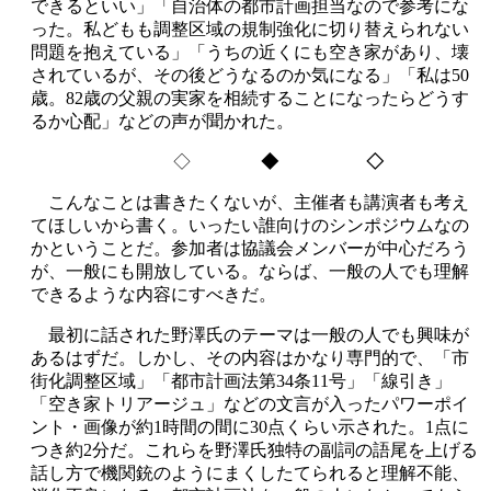
できるといい」「自治体の都市計画担当なので参考にな
った。私どもも調整区域の規制強化に切り替えられない
問題を抱えている」「うちの近くにも空き家があり、壊
されているが、その後どうなるのか気になる」「私は50
歳。82歳の父親の実家を相続することになったらどうす
るか心配」などの声が聞かれた。
◇
◆ ◇
こんなことは書きたくないが、主催者も講演者も考え
てほしいから書く。いったい誰向けのシンポジウムなの
かということだ。参加者は協議会メンバーが中心だろう
が、一般にも開放している。ならば、一般の人でも理解
できるような内容にすべきだ。
最初に話された野澤氏のテーマは一般の人でも興味が
あるはずだ。しかし、その内容はかなり専門的で、「市
街化調整区域」「都市計画法第34条11号」「線引き」
「空き家トリアージュ」などの文言が入ったパワーポイ
ント・画像が約1時間の間に30点くらい示された。1点に
つき約2分だ。これらを野澤氏独特の副詞の語尾を上げる
話し方で機関銃のようにまくしたてられると理解不能、