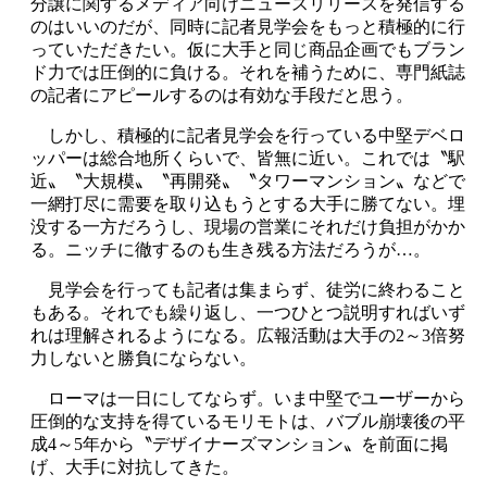
分譲に関するメディア向けニュースリリースを発信する
のはいいのだが、同時に記者見学会をもっと積極的に行
っていただきたい。仮に大手と同じ商品企画でもブラン
ド力では圧倒的に負ける。それを補うために、専門紙誌
の記者にアピールするのは有効な手段だと思う。
しかし、積極的に記者見学会を行っている中堅デベロ
ッパーは総合地所くらいで、皆無に近い。これでは〝駅
近〟〝大規模〟〝再開発〟〝タワーマンション〟などで
一網打尽に需要を取り込もうとする大手に勝てない。埋
没する一方だろうし、現場の営業にそれだけ負担がかか
る。ニッチに徹するのも生き残る方法だろうが…。
見学会を行っても記者は集まらず、徒労に終わること
もある。それでも繰り返し、一つひとつ説明すればいず
れは理解されるようになる。広報活動は大手の2～3倍努
力しないと勝負にならない。
ローマは一日にしてならず。いま中堅でユーザーから
圧倒的な支持を得ているモリモトは、バブル崩壊後の平
成4～5年から〝デザイナーズマンション〟を前面に掲
げ、大手に対抗してきた。