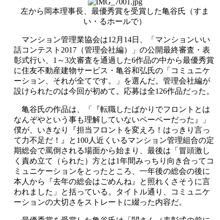
左から岡本理事長、最優秀賞を受賞した亀谷氏（すま
い・るホールで）
マンション管理業協会は12月14日、「マンションいい
話コンテスト2017（管理会社編）」の公開最終審査・表
彰式行い、1～3次審査を通過した6作品の中から最優秀賞
に住友不動産建物サービス・亀谷和弘氏の「コミュニケ
ーション、それが全てです。」を選んだ。管理会社編が
設けられたのは今回が初めて。応募は全126作品だった。
亀谷氏の作品は、「『転職したばかりでフロントとは
なんぞやという事も理解していないペーペーだった』」
僕が、いきなり『担当フロントを変えろ！はっきり言っ
て力不足だ！』と100人近くいるマンション管理組合の定
期総会で罵倒される場面から始まり、最後は「冒頭激し
く責め立て（られた）方とは1年間みっちり向き合ってコ
ミュニケーションをとったところ、一年後の総会の後に
本人から『去年の総会はごめんね』と照れくさそうに言
われました」と括っている。タイトル通り、コミュニケ
ーションの大切さをストレートに綴った内容だ。