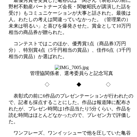
最優秀賞を受賞した亀谷氏は「関さん（表彰式の前に
野村不動産パートナーズ会長・関敏昭氏が講演した話を
受け）もコミュニケーションが大事と話された。最後は
人。わたしの考えは間違っていなかった。（管理業の）
未来は明るい」と喜びを爆発させた。賞金として10万円
相当の商品券が贈られた。
コンテストではこのほか、優秀賞1点（商品券3万円
分）、特別賞4点（5千円相当の賞品）、佳作6点（3千円
相当の賞品）か選ばれた。
管理協関係者、選考委員らと記念写真
◇ ◆ ◇
表彰式の前に6作品のプレゼンテーションが行われたの
で、記者も採点することにした。作品は報道陣に配布さ
れたが、プレゼン時間は1作品当たり5分くらい。作品を
読む時間はほとんどなかったので、プレゼン力で評価し
た。
ワンフレーズ、ワンイッシューで他を圧していた亀谷