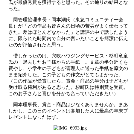
氏が最優秀賞を獲得すると思った。その通りの結果とな
った。
同管理協理事長・岡本潮氏（東急コミュニティー会
長）が「どの作品も皆さんの日頃の苦労がよく伝わって
きた。差はほとんどなかった」と講評の中で話したよう
に、限られた時間内で自分の言いたいことを簡潔に伝え
たのが評価されたと思う。
惜しかったのは、穴吹ハウジングサービス・杉町竜童
氏の「退去したお子様からの手紙」。文章の半分近くを
費やし、小学生の子どもが管理人に送った手紙を原文の
まま紹介した。この子どもの作文がとてもよかった。
（この作品が受賞したら、賞金・商品の半分は子どもが
受け取る権利があると思った。杉町氏は特別賞を受賞。
このお子さんと喜びを分かち合っていただきたい）
岡本理事長、賞金・商品は少なくありませんか。まあ
しかし、この日のイベントは参加した人に最高の年末プ
レゼントになったはず。