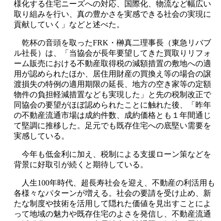
様化する住宅ニーズへの対応、国際化、物流など幅広い
取り組みを行い、真の豊かさを実感できる社会の実現に
貢献していく」などと述べた。
乾杯の音頭を取ったFRK・榊真二理事長（東急リバブ
ル社長）は、「当協会が長年要望してきた買取りリフォ
ーム販売における不動産取得税の減額措置の敷地への適
用が認められたほか、居住用財産の買換え等の場合の譲
渡損失の特例の適用期限の延長、地方の空き家等の定額
物件の負担軽減措置なども実現した」と先の税制改正で
同協会の要望がほぼ認められたことに触れた後、「昨年
の不動産流通市場は成約件数、成約価格とも１年間通じ
て堅調に推移した。足元でも既存住宅への底堅い需要を
実感している。
今年も低金利に加え、税制による支援ローン策などを
背景に好取引が続くと期待している。
人生100年時代、超長寿社会を迎え、不動産の利活用も
各様々なパターンが増える。社会の要請を受け止め、新
たな制度や技術を活用して隠れた価値を見出すことによ
って地域の魅力や既存住宅のよさを発信し、不動産流通