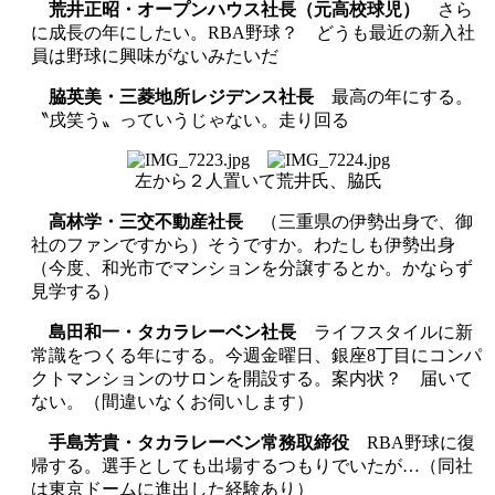
荒井正昭・オープンハウス社長（元高校球児）
さら
に成長の年にしたい。RBA野球？ どうも最近の新入社
員は野球に興味がないみたいだ
脇英美・三菱地所レジデンス社長
最高の年にする。
〝戌笑う〟っていうじゃない。走り回る
左から２人置いて荒井氏、脇氏
高林学・三交不動産社長
（三重県の伊勢出身で、御
社のファンですから）そうですか。わたしも伊勢出身
（今度、和光市でマンションを分譲するとか。かならず
見学する）
島田和一・タカラレーベン社長
ライフスタイルに新
常識をつくる年にする。今週金曜日、銀座8丁目にコンパ
クトマンションのサロンを開設する。案内状？ 届いて
ない。（間違いなくお伺いします）
手島芳貴・タカラレーベン常務取締役
RBA野球に復
帰する。選手としても出場するつもりでいたが…（同社
は東京ドームに進出した経験あり）