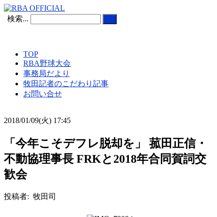
検索...
TOP
RBA野球大会
事務局だより
牧田記者のこだわり記事
お問い合せ
2018/01/09(火) 17:45
「今年こそデフレ脱却を」 菰田正信・
不動協理事長 FRKと2018年合同賀詞交
歓会
投稿者: 牧田司