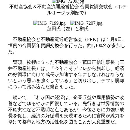
不動産協会＆不動産流通経営協会 合同賀詞交歓会（ホテ
ルオークラ別館で）
菰田氏（左）と榊氏
不動産協会と不動産流通経営協会（FRK）は１月9日、
恒例の合同新年賀詞交換会を行った。約1,100名が参加し
た。
冒頭、挨拶に立った不動産協会・菰田正信理事長（三
井不動産社長）は、「今年こそデフレから脱却し、経済
の好循環に向けて成長が加速する年にしなければならな
いという思いを強くしている」と切り出し、デフレ脱却
について踏み込んだ発言をした。
続いて、「わが国の経済は、企業収益や雇用情勢の改
善などでゆるやかに回復している。先行きは世界情勢の
不確実性など不透明な点もあるが、今後さらに力強い成
長を促し、経済の好循環を実現するために官民が総力を
挙げて都市と地方の活性化を図ることが大変重要だ。