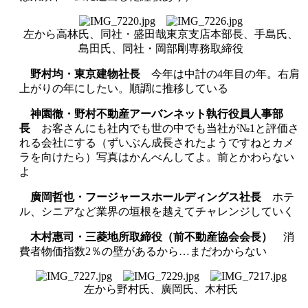
左から高林氏、同社・盛田哉東京支店本部長、手島氏、
島田氏、同社・岡部剛専務取締役
野村均・東京建物社長
今年は中計の4年目の年。右肩
上がりの年にしたい。順調に推移している
神園徹・野村不動産アーバンネット執行役員人事部
長
お客さんにも社内でも世の中でも当社が№1と評価さ
れる会社にする（ずいぶん成長されたようですねとカメ
ラを向けたら）写真はかんべんしてよ。前とかわらない
よ
廣岡哲也・フージャースホールディングス社長
ホテ
ル、シニアなど業界の垣根を越えてチャレンジしていく
木村惠司・三菱地所取締役（前不動産協会会長）
消
費者物価指数2％の壁があるから…まだわからない
左から野村氏、廣岡氏、木村氏