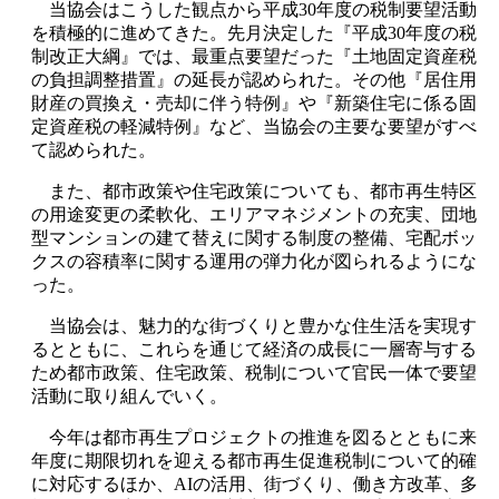
当協会はこうした観点から平成30年度の税制要望活動
を積極的に進めてきた。先月決定した『平成30年度の税
制改正大綱』では、最重点要望だった『土地固定資産税
の負担調整措置』の延長が認められた。その他『居住用
財産の買換え・売却に伴う特例』や『新築住宅に係る固
定資産税の軽減特例』など、当協会の主要な要望がすべ
て認められた。
また、都市政策や住宅政策についても、都市再生特区
の用途変更の柔軟化、エリアマネジメントの充実、団地
型マンションの建て替えに関する制度の整備、宅配ボッ
クスの容積率に関する運用の弾力化が図られるようにな
った。
当協会は、魅力的な街づくりと豊かな住生活を実現す
るとともに、これらを通じて経済の成長に一層寄与する
ため都市政策、住宅政策、税制について官民一体で要望
活動に取り組んでいく。
今年は都市再生プロジェクトの推進を図るとともに来
年度に期限切れを迎える都市再生促進税制について的確
に対応するほか、AIの活用、街づくり、働き方改革、多