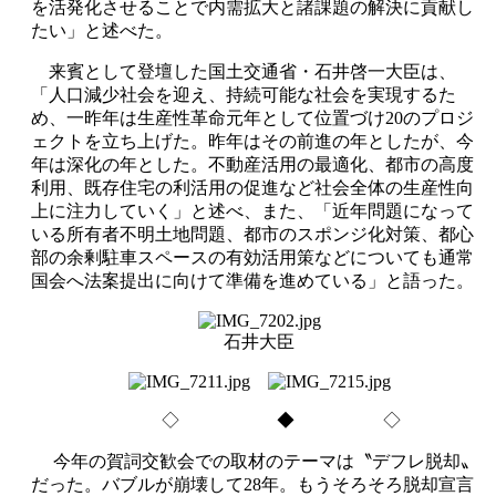
を活発化させることで内需拡大と諸課題の解決に貢献し
たい」と述べた。
来賓として登壇した国土交通省・石井啓一大臣は、
「人口減少社会を迎え、持続可能な社会を実現するた
め、一昨年は生産性革命元年として位置づけ20のプロジ
ェクトを立ち上げた。昨年はその前進の年としたが、今
年は深化の年とした。不動産活用の最適化、都市の高度
利用、既存住宅の利活用の促進など社会全体の生産性向
上に注力していく」と述べ、また、「近年問題になって
いる所有者不明土地問題、都市のスポンジ化対策、都心
部の余剰駐車スペースの有効活用策などについても通常
国会へ法案提出に向けて準備を進めている」と語った。
石井大臣
◇ ◆ ◇
今年の賀詞交歓会での取材のテーマは〝デフレ脱却〟
だった。バブルが崩壊して28年。もうそろそろ脱却宣言