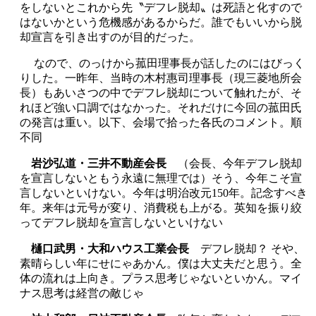
をしないとこれから先〝デフレ脱却〟は死語と化すので
はないかという危機感があるからだ。誰でもいいから脱
却宣言を引き出すのが目的だった。
なので、のっけから菰田理事長が話したのにはびっく
りした。一昨年、当時の木村惠司理事長（現三菱地所会
長）もあいさつの中でデフレ脱却について触れたが、そ
れほど強い口調ではなかった。それだけに今回の菰田氏
の発言は重い。以下、会場で拾った各氏のコメント。順
不同
岩沙弘道・三井不動産会長
（会長、今年デフレ脱却
を宣言しないともう永遠に無理では）そう、今年こそ宣
言しないといけない。今年は明治改元150年。記念すべき
年。来年は元号が変り、消費税も上がる。英知を振り絞
ってデフレ脱却を宣言しないといけない
樋口武男・大和ハウス工業会長
デフレ脱却？ そや、
素晴らしい年にせにゃあかん。僕は大丈夫だと思う。全
体の流れは上向き。プラス思考じゃないといかん。マイ
ナス思考は経営の敵じゃ