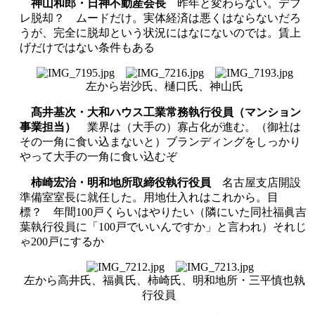
神山和郎・日神不動産会長
昨年と変わらない。デフ
レ脱却？ ムードだけ。実体経済は悪くはならないだろ
うが、完全に脱却という状況にはなにないのでは。賃上
げだけではない条件もある
左から岩沙氏、樋口氏、神山氏
髙井基次・大和ハウス工業常務執行役員（マンション
事業担当）
業界は（大手の）寡占化が進む。（御社は
その一角に食い込まないと）ブランディングをしっかり
やって大手の一角に食い込むぞ
柿崎宏治・明和地所取締役執行役員
名古屋支店開設
準備室室長に就任した。用地仕入れはこれから。目
標？ 年間100戸くらいはやりたい（隣にいた同社福眞吉
葉執行役員に「100戸でいいんですか」と言われ）それじ
ゃ200戸にするか
左から高井氏、福眞氏、柿崎氏、明和地所・三平慎也執
行役員