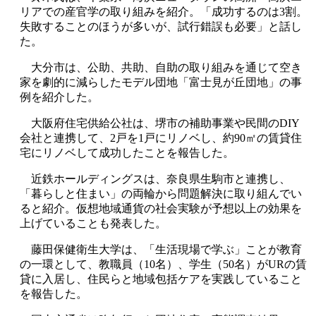
リアでの産官学の取り組みを紹介。「成功するのは3割。
失敗することのほうが多いが、試行錯誤も必要」と話し
た。
大分市は、公助、共助、自助の取り組みを通じて空き
家を劇的に減らしたモデル団地「富士見が丘団地」の事
例を紹介した。
大阪府住宅供給公社は、堺市の補助事業や民間のDIY
会社と連携して、2戸を1戸にリノベし、約90㎡の賃貸住
宅にリノベして成功したことを報告した。
近鉄ホールディングスは、奈良県生駒市と連携し、
「暮らしと住まい」の両輪から問題解決に取り組んでい
ると紹介。仮想地域通貨の社会実験が予想以上の効果を
上げていることも発表した。
藤田保健衛生大学は、「生活現場で学ぶ」ことが教育
の一環として、教職員（10名）、学生（50名）がURの賃
貸に入居し、住民らと地域包括ケアを実践していること
を報告した。