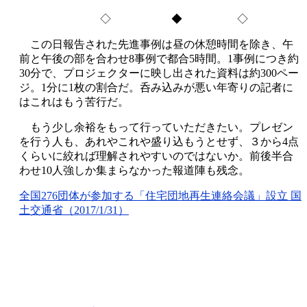
◇ ◆ ◇
この日報告された先進事例は昼の休憩時間を除き、午
前と午後の部を合わせ8事例で都合5時間。1事例につき約
30分で、プロジェクターに映し出された資料は約300ペー
ジ。1分に1枚の割合だ。呑み込みが悪い年寄りの記者に
はこれはもう苦行だ。
もう少し余裕をもって行っていただきたい。プレゼン
を行う人も、あれやこれや盛り込もうとせず、３から4点
くらいに絞れば理解されやすいのではないか。前後半合
わせ10人強しか集まらなかった報道陣も残念。
全国276団体が参加する「住宅団地再生連絡会議」設立 国
土交通省（2017/1/31）