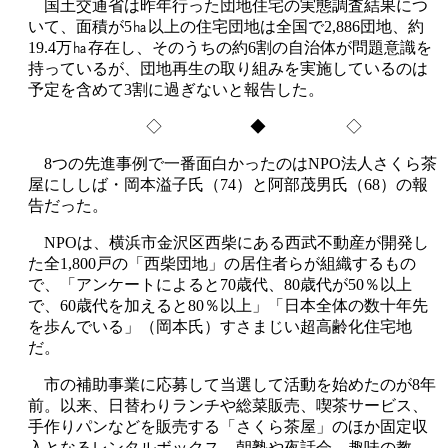
国土交通省は昨年行った団地住宅の実態調査結果につ
いて、面積が5㏊以上の住宅団地は全国で2,886団地、約
19.4万㏊存在し、そのうちの約6割の自治体が問題意識を
持っているが、団地再生の取り組みを実施しているのは
予定を含めて3割に過ぎないと報告した。
◇ ◆ ◇
8つの先進事例で一番面白かったのはNPO法人さくら茶
屋にししば・岡本溢子氏（74）と阿部茂男氏（68）の報
告だった。
NPOは、横浜市金沢区西柴にある西武不動産が開発し
た全1,800戸の「西柴団地」の居住者らが組織するもの
で、「アンケートによると70歳代、80歳代が50％以上
で、60歳代を加えると80％以上」「日本全体の数十年先
を歩んでいる」（岡本氏）すさまじい超高齢化住宅地
だ。
市の補助事業に応募して当選して活動を始めたのが8年
前。以来、日替わりランチや総菜販売、喫茶サービス、
手作りパンなどを販売する「さくら茶屋」のほか固定収
入となるレンタルボックス、朝塾や夜話会、趣味の教