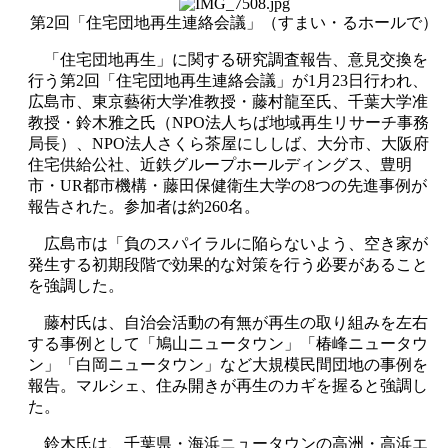
第2回「住宅団地再生連絡会議」（すまい・るホールで）
「住宅団地再生」に関する研究調査報告、意見交換を
行う第2回「住宅団地再生連絡会議」が1月23日行われ、
広島市、東京藝術大学准教授・藤村龍至氏、千葉大学准
教授・鈴木雅之氏（NPO法人ちば地域再生リサーチ事務
局長）、NPO法人さくら茶屋にししば、大分市、大阪府
住宅供給公社、近鉄グループホールディングス、豊明
市・UR都市機構・藤田保健衛生大学の8つの先進事例が
報告された。参加者は約260名。
広島市は「負のスパイラルに陥らないよう、空き家が
発生する初期段階で効果的な対策を行う必要があること
を強調した。
藤村氏は、自治会活動の有無が再生の取り組みを左右
する事例として「鳩山ニュータウン」「椿峰ニュータウ
ン」「白岡ニュータウン」など大規模民間団地の事例を
報告。マルシェ、住み開きが再生のカギを握ると強調し
た。
鈴木氏は、千葉県・海浜ニュータウンの高洲・高浜エ