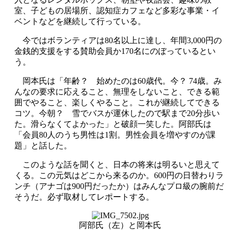
室、子どもの居場所、認知症カフェなど多彩な事業・イ
ベントなどを継続して行っている。
今ではボランティアは80名以上に達し、年間3,000円の
金銭的支援をする賛助会員か170名にのぼっているとい
う。
岡本氏は「年齢？ 始めたのは60歳代。今？ 74歳。み
んなの要求に応えること、無理をしないこと、できる範
囲でやること、楽しくやること。これが継続してできる
コツ。今朝？ 雪でバスが運休したので駅まで20分歩い
た。滑らなくてよかった」と破顔一笑した。阿部氏は
「会員80人のうち男性は1割。男性会員を増やすのが課
題」と話した。
このような話を聞くと、日本の将来は明るいと思えて
くる。この元気はどこから来るのか。600円の日替わりラ
ンチ（アナゴは900円だったか）はみんなプロ級の腕前だ
そうだ。必ず取材してレポートする。
阿部氏（左）と岡本氏