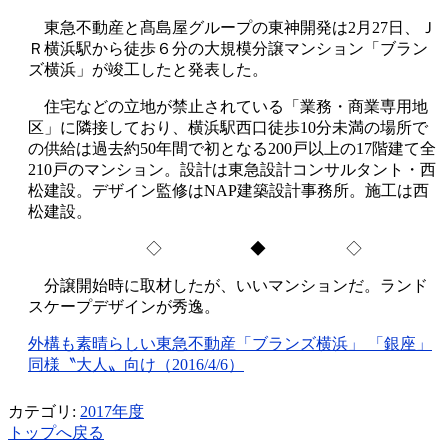
東急不動産と髙島屋グループの東神開発は2月27日、Ｊ
Ｒ横浜駅から徒歩６分の大規模分譲マンション「ブラン
ズ横浜」が竣工したと発表した。
住宅などの立地が禁止されている「業務・商業専用地
区」に隣接しており、横浜駅西口徒歩10分未満の場所で
の供給は過去約50年間で初となる200戸以上の17階建て全
210戸のマンション。設計は東急設計コンサルタント・西
松建設。デザイン監修はNAP建築設計事務所。施工は西
松建設。
◇ ◆ ◇
分譲開始時に取材したが、いいマンションだ。ランド
スケープデザインが秀逸。
外構も素晴らしい東急不動産「ブランズ横浜」 「銀座」
同様〝大人〟向け（2016/4/6）
カテゴリ:
2017年度
トップへ戻る