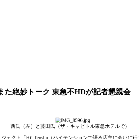
また絶妙トーク 東急不HDが記者懇親会
西氏（左）と藤田氏（ザ・キャピトル東急ホテルで）
クト「Hi! Tenshu（ハイテンションで語る店主に会いに