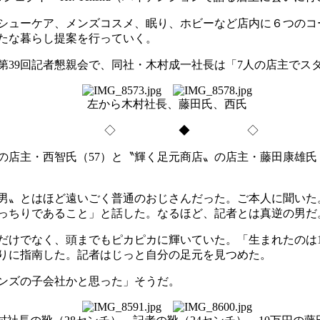
シューケア、メンズコスメ、眠り、ホビーなど店内に６つのコ
たな暮らし提案を行っていく。
39回記者懇親会で、同社・木村成一社長は「7人の店主でスタ
左から木村社長、藤田氏、西氏
◇ ◆ ◇
店主・西智氏（57）と〝輝く足元商店〟の店主・藤田康雄氏
男〟とはほど遠いごく普通のおじさんだった。ご本人に聞いた
っちりであること」と話した。なるほど、記者とは真逆の男だ
けでなく、頭までもピカピカに輝いていた。「生まれたのは19
ぷりに指南した。記者はじっと自分の足元を見つめた。
ンズの子会社かと思った」そうだ。