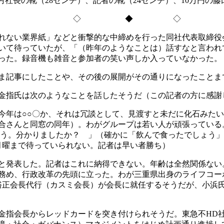
村社長の靴（28センチ）、記者の靴（24センチ）、10万円の
◇ ◆ ◇
れない業界紙」などと衝撃的な中締めを行った同社代表取締役
いて待っていたが、「（昨年のようなことは）話すなと言われ
った。録音機も雑音と参加者の笑い声しか入っていなかった。
ま記事にしたことや、その後の展開がその通りになったことま
金指氏は次のようなことを話したそうだ（この記者の方に感謝
年は○○〇か、それは冗談として、見渡すと未だに化石みたい
百合さんと同窓の同年）。わがグループは若い人が頑張ってい
しょう。分かりましたか？ 」（確かに「飲んで食ったでしょう
月曜まで待っていられない。記者は早い者勝ち）
と発表した。記者はこれに納得できない。年齢は全然関係ない
を務め、行政改革の先頭に立った。わが三重県出身のライフコー
裕正会長代行（カスミ会長）が会長に就任するそうだが、小浜氏
指会長からレッドカードを突き付けられそうだ。東急不HD社長