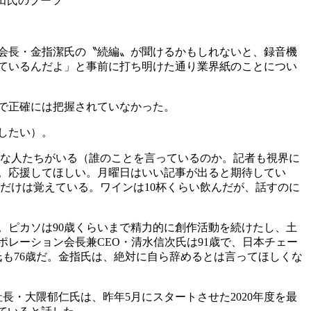
藤田氏のブーツ
会長・金指潔氏の〝続編〟が聞けるかもしれないと、録音機
ているんだよ」と事前に打ち明けた通り業界紙のことについ
で正確には把握されていなかった。
したい）。
な人たちがいる（誰のことを言っているのか。記者も視界に
る。応援してほしい。月曜日はいい記事が出ると期待してい
」だけは覚えている。ワインは10杯くらい飲んだが、話すのに
。ピカソは90歳くらいまで精力的に創作活動を続けたし、土
ポレーション会長兼CEO・清水信次氏は91歳で、日本チェー
も76歳だ。金指氏は、絶対に自ら辞めるとは言ってほしくな
・大隈郁仁氏は、昨年5月にスタートさせた2020年度を最