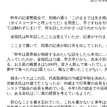
左から木
昨年の記者懇親会で、別掲の通り「このままでは生き残
（ボイスコーダーと呼ぶそうだ）を用意し、手ぐすねを引
ては触れずじまいで、何を話したのかさっぱりわからなか
金指氏は昨年話したことは覚えていたが、記者がそのま
ここまで書いて、同業の記者が助け舟を出してくれた。
「昨年は業界紙が倒産するみたいな話をしたら本当に…今
入っていたのか。金指氏は72歳。早大卒だから、吉永小
る。お土産の靴磨きは5,000円。皆さん飲んで食ったで
夢中で食べたのは3皿くらい。靴など磨いたことがない。
積水ハウスはこの日、代表取締役の70歳定年制を決めた
光敏夫氏は91歳で亡くなったが、89歳まで行革審の会長
ンストア協会の会長を務めている。今年5月の総会で小浜
い。ある会社は〇〇賞の授賞を考えているようだ。
肝心なことを書き忘れていた。これを書かないと来年は金