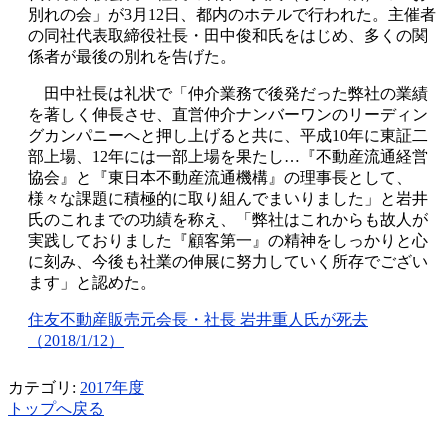
別れの会」が3月12日、都内のホテルで行われた。主催者
の同社代表取締役社長・田中俊和氏をはじめ、多くの関
係者が最後の別れを告げた。
田中社長は礼状で「仲介業務で後発だった弊社の業績
を著しく伸長させ、直営仲介ナンバーワンのリーディン
グカンパニーへと押し上げると共に、平成10年に東証二
部上場、12年には一部上場を果たし…『不動産流通経営
協会』と『東日本不動産流通機構』の理事長として、
様々な課題に積極的に取り組んでまいりました」と岩井
氏のこれまでの功績を称え、「弊社はこれからも故人が
実践しておりました『顧客第一』の精神をしっかりと心
に刻み、今後も社業の伸展に努力していく所存でござい
ます」と認めた。
住友不動産販売元会長・社長 岩井重人氏が死去
（2018/1/12）
カテゴリ:
2017年度
トップへ戻る