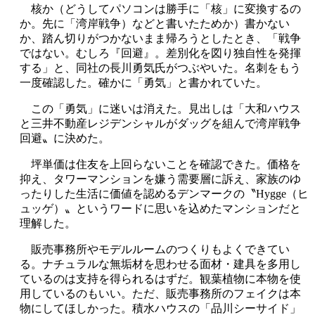
核か（どうしてパソコンは勝手に「核」に変換するの
か。先に「湾岸戦争）などと書いたためか）書かない
か、踏ん切りがつかないまま帰ろうとしたとき、「戦争
ではない。むしろ『回避』。差別化を図り独自性を発揮
する」と、同社の長川勇気氏がつぶやいた。名刺をもう
一度確認した。確かに「勇気」と書かれていた。
この「勇気」に迷いは消えた。見出しは「大和ハウス
と三井不動産レジデンシャルがダッグを組んで湾岸戦争
回避〟に決めた。
坪単価は住友を上回らないことを確認できた。価格を
抑え、タワーマンションを嫌う需要層に訴え、家族のゆ
ったりした生活に価値を認めるデンマークの〝Hygge（ヒ
ュッゲ）〟というワードに思いを込めたマンションだと
理解した。
販売事務所やモデルルームのつくりもよくできてい
る。ナチュラルな無垢材を思わせる面材・建具を多用し
ているのは支持を得られるはずだ。観葉植物に本物を使
用しているのもいい。ただ、販売事務所のフェイクは本
物にしてほしかった。積水ハウスの「品川シーサイド」