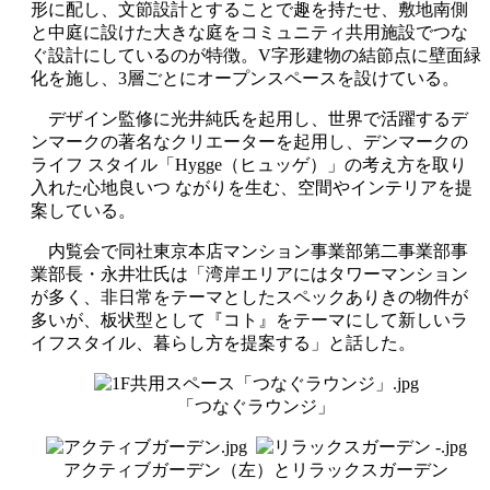
形に配し、文節設計とすることで趣を持たせ、敷地南側
と中庭に設けた大きな庭をコミュニティ共用施設でつな
ぐ設計にしているのが特徴。V字形建物の結節点に壁面緑
化を施し、3層ごとにオープンスペースを設けている。
デザイン監修に光井純氏を起用し、世界で活躍するデ
ンマークの著名なクリエーターを起用し、デンマークの
ライフ スタイル「Hygge（ヒュッゲ）」の考え方を取り
入れた心地良いつ ながりを生む、空間やインテリアを提
案している。
内覧会で同社東京本店マンション事業部第二事業部事
業部長・永井壮氏は「湾岸エリアにはタワーマンション
が多く、非日常をテーマとしたスペックありきの物件が
多いが、板状型として『コト』をテーマにして新しいラ
イフスタイル、暮らし方を提案する」と話した。
「つなぐラウンジ」
アクティブガーデン（左）とリラックスガーデン