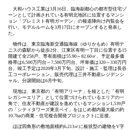
大和ハウス工業は3月16日、臨海副都心の都市型住宅ゾ
ーンとして計画されている有明北地区に位置するマンシ
ョン「プレミスト有明ガーデン」の報道陣向け内覧会を
行い、モデルルームを3月17日にオープンすると発表し
た。
物件は、東京臨海新交通臨海線（ゆりかもめ）有明テ
ニスの森駅から徒歩2分、江東区有明一丁目に位置する15
階建て全258戸。専有面積は55.90～82.60㎡、予定最多価
格帯は6,500万円台～7,500万円台、坪単価は320～330万円
台。竣工予定は2020年3月下旬。設計・施工・監理は長谷
工コーポレーション。販売代理は三井不動産レジデンシ
ャル。分譲開始は6月中旬。
現地は、東京都の「有明アリーナ」を核とした「有明
レガシーエリア」として位置づけられているエリアの一
角で、住友不動産が建設を進めているマンション1,539戸
の「シティタワーズ東京ベイ」をはじめ都内最大級の約
10.7haの商業・住宅複合開発プロジェクトに近接。
ほぼ四角形の敷地面積約6,213㎡に板状型の建物をV字