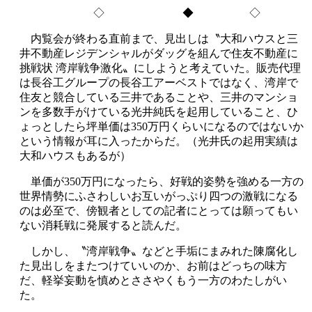
◇ ◆ ◇
内覧会が終わる直前まで、見出しは〝大和ハウスと三
井不動産レジデンシャルがダッグを組んで住友不動産に
挑戦状 湾岸戦争激化〟にしようと考えていた。販売代理
は長谷工グループの長谷工アーベストではなく、湾岸で
住友と競合している三井であることや、三井のマンショ
ンを多数手がけている光井純氏を起用していること、ひ
ょっとしたら坪単価は350万円くらいになるのではないか
という情報が耳に入ったからだ。（光井氏の起用実績は
大和ハウスもあるが）
単価が350万円になったら、好戦的姿勢を強める一方の
世界情勢にふさわしいお互いがっぷり四つの激戦になる
のは必至で、傍観者としての記者にとっては願ってもい
ない消耗戦に発展すると読んだ。
しかし、〝湾岸戦争〟などと手垢にまみれた陳腐化し
た見出しをまたつけていいのか、お前はどっちの味方
だ、軽挙妄動を慎めとささやくもう一方のわたしがい
た。