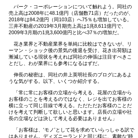
パーク・コーポレーションについて触れよう。同社の
売上高は
2008
年に
48.1
億円（店舗数
71
店）だったのが、
2018
年は
84.2
億円（同
103
店）へ
75
％も増加している。
三井不動産の
2019
年
3
月期売上高は
1
兆
8,611
億円で、
2009
年
3
月期の
1
兆
3,600
億円と比べ
37
％の増加だ。
花き業界と不動産業界を単純に比較はできないが、リ
ーマン・ショック後の景気の後退を受け、花き出荷額は
漸減している現状を考えれば同社の伸張は注目すべきこ
とだし、わが業界にも参考になるはずだ。
伸長の秘密は、同社の井上英明社長のブログにあるよ
うな気がする。以下、いくつか紹介する。
「常に常にお客様の立場から考える、花屋の立場から
お客様のことを考えるのではなく、レジを出てお客様の
横に立って同じ目線で考える。ただただお客様のことだ
けを考えて判断して欲しいと思います。店長の立場や社
長の立場などは決して考える必要はありません」
「お客様は、
‘
モノ
’
として花を求めていらっしゃる訳で
はありません。ディズニーランドと同じ様に、素敵な
‘
時