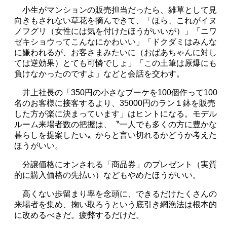
小生がマンションの販売担当だったら、雑草として見
向きもされない草花を摘んできて、「ほら、これがイヌ
ノフグリ（女性には気を付けたほうがいいが）」「ニワ
ゼキショウってこんなにかわいい」「ドクダミはみんな
に嫌われるが、お客さまみたいに（おばあちゃんに対し
ては逆効果）とても可憐でしょ」「この土筆は原爆にも
負けなかったのですよ」などと会話を交わす。
井上社長の「
350
円の小さなブーケを
100
個作って
100
名のお客様に接客するより、
35000
円のラン１鉢を販売
した方が楽に決まっています」はヒントになる。モデル
ルーム来場者数の把握は、〝一人でも多くの方に豊かな
暮らしを提案したい〟からと言い切れるかどうか考えた
ほうがいい。
分譲価格にオンされる「商品券」のプレゼント（実質
的に購入価格の先払い）などもやめたほうがいい。
高くない歩留まり率を念頭に、できるだけたくさんの
来場者を集め、掬い取ろうという底引き網漁法は根本的
に改めるべきだ。疲弊するだけだ。