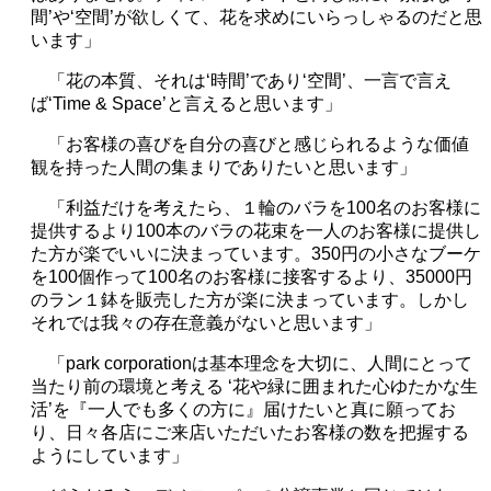
間
’
や
‘
空間
’
が欲しくて、花を求めにいらっしゃるのだと思
います」
「花の本質、それは
‘
時間
’
であり
‘
空間
’
、一言で言え
ば
‘Time & Space’
と言えると思います」
「お客様の喜びを自分の喜びと感じられるような価値
観を持った人間の集まりでありたいと思います」
「利益だけを考えたら、１輪のバラを
100
名のお客様に
提供するより
100
本のバラの花束を一人のお客様に提供し
た方が楽でいいに決まっています。
350
円の小さなブーケ
を
100
個作って
100
名のお客様に接客するより、
35000
円
のラン１鉢を販売した方が楽に決まっています。しかし
それでは我々の存在意義がないと思います」
「
park corporation
は基本理念を大切に、人間にとって
当たり前の環境と考える
‘
花や緑に囲まれた心ゆたかな生
活
’
を『一人でも多くの方に』届けたいと真に願ってお
り、日々各店にご来店いただいたお客様の数を把握する
ようにしています」