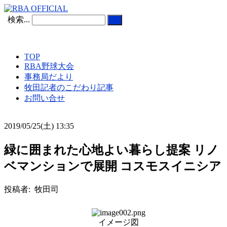
検索...
TOP
RBA野球大会
事務局だより
牧田記者のこだわり記事
お問い合せ
2019/05/25(土) 13:35
緑に囲まれた心地よい暮らし提案 リノ
ベマンションで展開 コスモスイニシア
投稿者: 牧田司
イメージ図