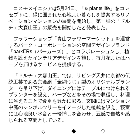
コスモスイニシアは
5
月
24
日、「
& plants life
」をコン
セプトに、緑に囲まれた心地よい暮らしを提案するリノ
ベーションマンションの展開を開始し、第一弾の「ドル
チェ大森山王」の販売を開始したと発表した。
フラワーショップ「青山フラワーマーケット」を運営
するパーク・コーポレーションの空間デザインブランド
「
parkERs
（パーカーズ）」とコラボレーションし、植
物を設えたインテリアデザインを施し、毎月花またはハ
ーブを届けるサービスを提供する。
「ドルチェ大森山王」では、リビング天井に京都の伝
統工芸である京金網「金網つじ」製のオリジナルプラン
ターを吊り下げ、ダイニングにはテーブルにつけられる
プランターを設え、ハーブなどをその場で収穫し、料理
に添えることで食卓を豊かに彩る。玄関にはマンション
中庭のシンボルツリーをイメージした植栽を設え、寝室
には心地良い水音と一輪挿しを合わせ、五感で自然を感
じられる空間としている。
◇
◆ ◇