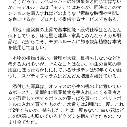
どうだろう。デベロッパーの分譲事業と同じではない
か。モデルルームは〝モノ〟ではあるが、同時にこのマ
ンションを購入すればどのような〝素敵な時間や空間〟
を過ごせるか、プロとして提供するサービスでもある。
用地・建築費の上昇で基本性能・設備仕様はどんどん
低下している。床も壁も建具・家具もみんなケミカル製
品だ。だからこそ、モデルルームに飾る観葉植物は本物
を使用してほしい。
本物の植物は高い、管理が大変、長持ちしないなどと
考える人は多いが、そんなことはない。小生の自宅の専
用庭にほったらかしにしているサボテンは
50
年くらい経
つし、スパティフィラムはどんどん増殖を続けている。
添付した写真は、オフィスの小生の机の上に置いてい
るポトスだ。定期的に観葉植物を手入れしにくる業者さ
んが剪定して捨てるポトスの葉っぱを貰って、ペットボ
トルに入れて育てたものだ。水遣りは
2
週間に一度。これ
で
2
年くらいか。枯らしたことは一度もない。白い花はど
この道端にも咲いているドクダミを摘んできたもの。つ
まり全てただ。