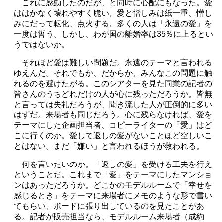
これに感動したのだが、と同時に心配にもなった。愛
ははかなく壊れやすく脆い。愛と憎しみは紙一重、憎し
みにだって転化、点火する。多くの人は「永遠の愛」を
一度は誓う。しかし、わが国の離婚率は
35
％に上るとい
うではないか。
それほど愛は難しい問題だ。永遠のテーマと言われる
ゆえんだ。それでもか、だからか、みんなこの問題に触
れるのを避けたがる。このシアターを見た同業の記者の
皆さんのうちどれだけの人が心に残っただろうか。皆無
と言っては失礼だろうが、聞き流した人が圧倒的に多い
はずだ。来場者も同じだろう。心に残らなければ、
愛を
テーマにした企画担当者、コピーライターの
「愛」はど
こに行くのか。愛して返しの愛がないことほど空しいこ
とはない。まだ「嫌い」と言われるほうが救われる。
何を言いたいのか。「返しの愛」を受ける工夫を行え
ということだ。これまで「愛」をテーマにしたマンショ
ンはあっただろうか。どこかのモデルルームで「幸せを
感じるとき」をテーマに来場者にメモのような形で書い
てもらい、ボードに張り出しているのを見たことがあ
る。記者が販売担当なら、モデルルーム来場者（成約