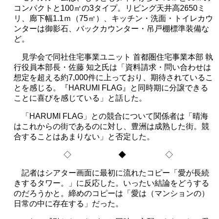
コンパクトと
100
㎡の
3
タイプ。リビング天井高
2650
ミ
リ、廊下幅
1.1
ｍ（
75
㎡）、キッチン・洗面・トイレカウ
ンターは御影石、バックカウンター・吊戸棚標準装備な
ど。
見学会で同社住宅事業ユニット 首都圏住宅事業本部 執
行役員本部長・佐藤 知之氏は「資料請求・問い合わせは
想定を超える約
7,000
件に上っており、期待されているこ
とを感じる。『
HARUMI FLAG
』と同時期に分譲できる
ことに喜びを感じている」と話した。
「
HARUMI FLAG
」との競合について関係者は「晴海
はこれからの街であるのに対し、豊洲は成熟した街。競
合することはあまりない」と否定した。
◇ ◆ ◇
記者はシアター画面に最初に流れたコピー「愛が長続
きするタワー。」に反応した。いったい結論をどうする
のだろうかと。締めのコピーは「愛は（マンションの）
日常の中に存在する」だった。