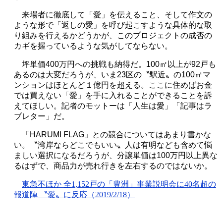
来場者に徹底して「愛」を伝えること、そして作文の
ような形で「返しの愛」を呼び起こすような具体的な取
り組みを行えるかどうかが、このプロジェクトの成否の
カギを握っているような気がしてならない。
坪単価
400
万円への挑戦も納得だ。
100
㎡以上が
92
戸も
あるのは大変だろうが、いま
23
区の〝駅近〟の
100
㎡マ
ンションはほとんど１億円を超える。ここに住めばお金
では買えない「愛」を手に入れることができることを訴
えてほしい。記者のモットーは「人生は愛」「記事はラ
ブレター」だ。
「
HARUMI FLAG
」との競合についてはあまり書かな
い。〝湾岸ならどこでもいい〟人は有明なども含めて悩
ましい選択になるだろうが、分譲単価は
100
万円以上異な
るはずで、商品力が売れ行きを左右するのではないか。
東急不ほか 全1,152戸の「豊洲」事業説明会に40名超の
報道陣 〝愛〟に反応（2019/2/18）