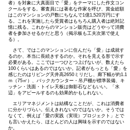
者）を対象に大真面目で「愛」をテーマにした作文コン
クールをする。審査員には著名な作家を呼び、賞金総額
はこのマンションの戸数にちなんで
1
億
1,520
万円にす
る。これを実施したら受賞者はもちろん購入者は絶対記
憶に残る。これからのマンション販売はどうやって消費
者を参加させるかだと思う（掲示板も工夫次第で使え
る）。
さて、ではこのマンションに住んだら「愛」は成就す
るのか、本当に長続きするのか。それを見える形で示す
必要がある。ここでは一つひとつ上げないが、数えたら
100
くらいはあるのではないか。記者がもっとも「愛」を
感じたのはリビング天井高
2650
ミリだし、廊下幅が約
1.1
ｍ（
75
㎡）、バックカウンター・吊戸棚が標準装備、キ
ッチン・洗面・トイレ天板は御影石などもいい。「水
辺」をアピールするのも効果的かもしれない。
エリアマネジメントは結構なことだが、これは消費者
に分かりづらい。伝えきれないのではないか。そうでは
なくて、例えば「愛の実践（実現）プロジェクト」とで
も言いかえたら、ほとんどの人は興味を示すのではない
か。