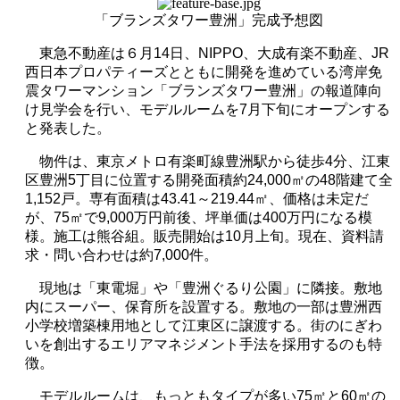
「ブランズタワー豊洲」完成予想図
東急不動産は６月
14
日、
NIPPO
、大成有楽不動産、
JR
西日本プロパティーズとともに開発を進めている湾岸免
震タワーマンション「ブランズタワー豊洲」の報道陣向
け見学会を行い、モデルルームを
7
月下旬にオープンする
と発表した。
物件は、東京メトロ有楽町線豊洲駅から徒歩
4
分、江東
区豊洲
5
丁目に位置する開発面積約
24,000
㎡の
48
階建て全
1,152
戸。専有面積は
43.41
～
219.44
㎡、価格は未定だ
が、
75
㎡で
9,000
万円前後、坪単価は
400
万円になる模
様。施工は熊谷組。販売開始は
10
月上旬。現在、資料請
求・問い合わせは約
7,000
件。
現地は「東電堀」や「豊洲ぐるり公園」に隣接。敷地
内にスーパー、保育所を設置する。敷地の一部は豊洲西
小学校増築棟用地として江東区に譲渡する。街のにぎわ
いを創出するエリアマネジメント手法を採用するのも特
徴。
モデルルームは、もっともタイプが多い
75
㎡と
60
㎡の