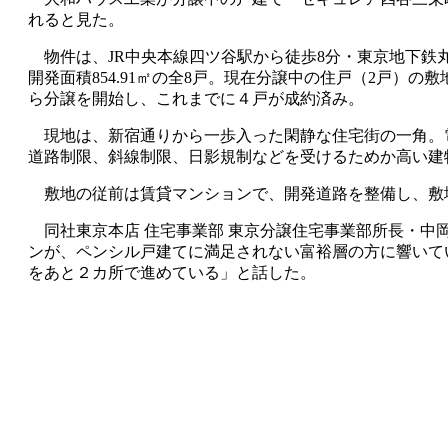
れると見た。
物件は、JR中央本線四ツ谷駅から徒歩8分・東京地下鉄丸
開発面積854.91㎡の全8戸。現在分譲中の住戸（2戸）の敷地面積
ら分譲を開始し、これまでに４戸が成約済み。
現地は、新宿通りから一歩入った閑静な住宅街の一角。
道路制限、斜線制限、日影規制などを受けるためか高い建
敷地の従前は賃貸マンションで、開発道路を整備し、敷地
同社東京本店 住宅事業部 東京分譲住宅事業部所長・中岡
ンが、ペンシル戸建てに満足されない富裕層の方に響いて
をあと２カ所で進めている」と話した。