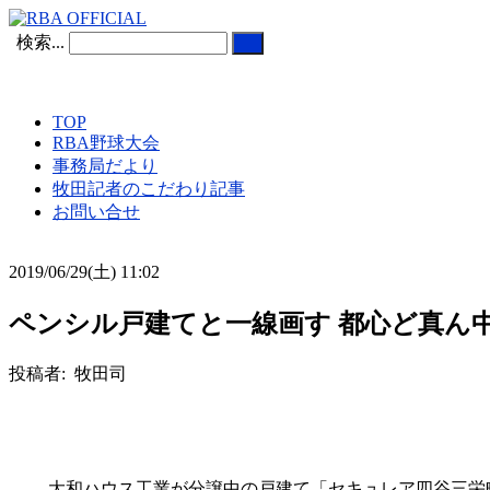
検索...
TOP
RBA野球大会
事務局だより
牧田記者のこだわり記事
お問い合せ
2019/06/29(土) 11:02
ペンシル戸建てと一線画す 都心ど真ん中
投稿者: 牧田司
大和ハウス工業が分譲中の戸建て「セキュレア四谷三栄