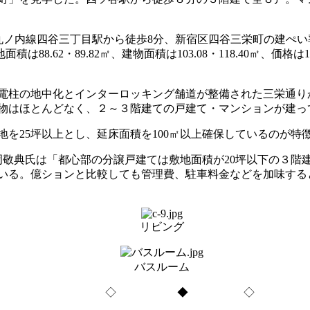
ノ内線四谷三丁目駅から徒歩8分、新宿区四谷三栄町の建ぺい率
は88.62・89.82㎡、建物面積は103.08・118.40㎡、価格
電柱の地中化とインターロッキング舗道が整備された三栄通り
物はほとんどなく、２～３階建ての戸建て・マンションが建っ
を25坪以上とし、延床面積を100㎡以上確保しているのが特
敬典氏は「都心部の分譲戸建ては敷地面積が20坪以下の３階建
いる。億ションと比較しても管理費、駐車料金などを加味する
リビング
バスルーム
◇ ◆ ◇