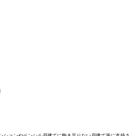
」
ンションやペンシル戸建てに飽き足りない戸建て派に支持さ