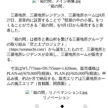
「箱の間」
三菱地所、三菱地所レジデンス、三菱地所ホームは8月
27日、居室内に設置することで〝部屋の中の小屋〟をつ
くることができる「箱の間」を9月1日から発売すると発
表した。
「箱の間」は都市と農山村を繋げる三菱地所グループ
の取り組み「空と土プロジェクト」
（https://soratsuchi.com/）から誕生したもので、三菱地所と
三菱地所レジデンスが企画し、三菱地所ホームが販売す
る。
寸法はW1.777mm×D0.755mm×1.620mm。販売価格は
PLAN‐αが670,000円(税抜)、PLAN‐βが620,000円(税抜)。申
込み後、約2か月で納品する。販売エリアは三菱地所ホー
ムの施工エリア（首都圏、関西圏）。
リノベーション
◇ ◆ ◇