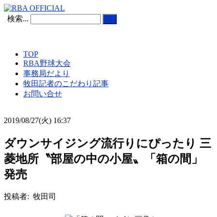
検索...
TOP
RBA野球大会
事務局だより
牧田記者のこだわり記事
お問い合せ
2019/08/27(火) 16:37
ダウンサイジング流行りにぴったり 三
菱地所〝部屋の中の小屋〟「箱の間」
発売
投稿者: 牧田司