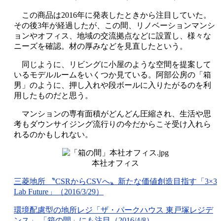
この商品は2016年に発表したときから注目していた。
その後3年が経過したが、この間、リノベーションマンシ
ョンやオフィス、地域の交流拠点などに設置し、様々な
ニーズを確認。材の厚みなどを見直したという。
同じように、リビングに小屋のような空間を提案して
いるモデルルームをいくつか見ている。阿部公房の「箱
男」のように、押し入れや段ボールに入りたがるのを利
用したものだと思う。
マンションの専有面積がどんどん圧縮され、生活や思
考もダウンサイジング流行りの今だからこそ受け入れら
れるのかもしれない。
本社オフィス
三菱地所 〝CSRからCSVへ〟新たな価値創造目指す「3×3
Lab Future」（2016/3/29）
環境配慮型の地所レジ「ザ・パークハウス 東戸塚レジデ
ンス」 「箱の間」にも注目（2016/4/8）