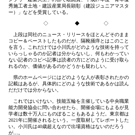
秀施工者土地・建設産業局長顕彰（建設ジュニアマスタ
ー）」などを受賞している。
◇ ◆ ◇
上段は同社のニュース・リリースをほとんどそのまま
コピー＆ペーストしたものだが、隔靴掻痒とはこのこと
を言う。これだけでは小川氏がどのような技術を持って
いらっしゃるのか記者は分からないし、何もわかってい
ない記者のコピペ記事は読者の方にどのように受け取ら
れるのか、価値があるのかどうかも疑わしい。
県のホームページにはどのような人が表彰されたかの
記載はあるが、具体的にどのような技術であるかは読ん
だだけでは分からない。
これではいけない。技能五輪を主催している中央職業
能力開発協会に問い合わせたら、開催会場にもよるが見
学者は数十万人にものぼることもあるようだ。東京都は
2021年に開催されるという。一度取材してレポートした
い。小川氏は40歳超えなので出場資格はないのだろう
が…。