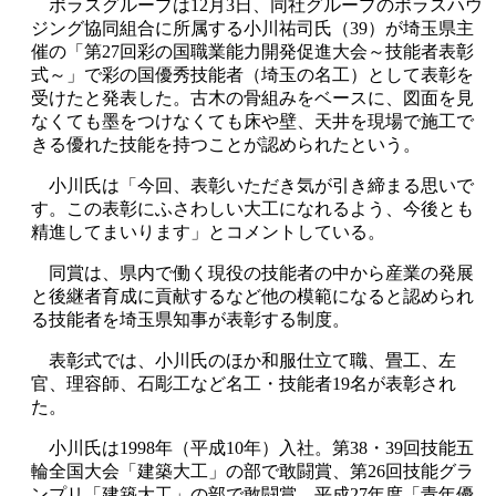
ポラスグループは12月3日、同社グループのポラスハウ
ジング協同組合に所属する小川祐司氏（39）が埼玉県主
催の「第27回彩の国職業能力開発促進大会～技能者表彰
式～」で彩の国優秀技能者（埼玉の名工）として表彰を
受けたと発表した。古木の骨組みをベースに、図面を見
なくても墨をつけなくても床や壁、天井を現場で施工で
きる優れた技能を持つことが認められたという。
小川氏は「今回、表彰いただき気が引き締まる思いで
す。この表彰にふさわしい大工になれるよう、今後とも
精進してまいります」とコメントしている。
同賞は、県内で働く現役の技能者の中から産業の発展
と後継者育成に貢献するなど他の模範になると認められ
る技能者を埼玉県知事が表彰する制度。
表彰式では、小川氏のほか和服仕立て職、畳工、左
官、理容師、石彫工など名工・技能者19名が表彰され
た。
小川氏は1998年（平成10年）入社。第38・39回技能五
輪全国大会「建築大工」の部で敢闘賞、第26回技能グラ
ンプリ「建築大工」の部で敢闘賞、平成27年度「青年優