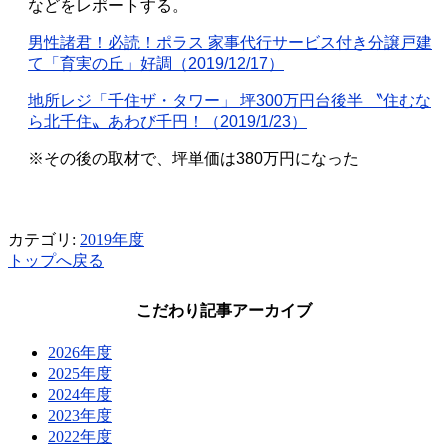
などをレポートする。
男性諸君！必読！ポラス 家事代行サービス付き分譲戸建
て「育実の丘」好調（
2019/12/17
）
地所レジ「千住ザ・タワー」 坪
300
万円台後半 〝住むな
ら北千住〟あわび千円！（
2019/1/23
）
※その後の取材で、坪単価は
380
万円になった
カテゴリ:
2019年度
トップへ戻る
こだわり記事アーカイブ
2026年度
2025年度
2024年度
2023年度
2022年度