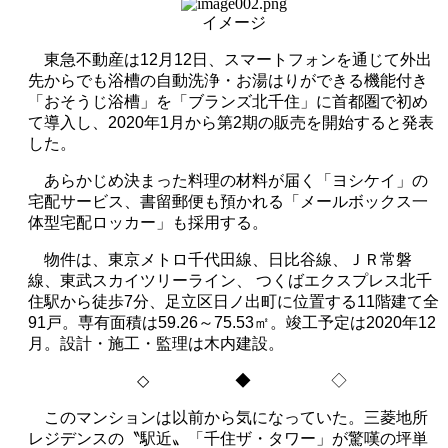
イメージ
東急不動産は
12
月
12
日、スマートフォンを通じて外出
先からでも浴槽の自動洗浄・お湯はりができる機能付き
「おそうじ浴槽」を「ブランズ北千住」に首都圏で初め
て導入し、
2020
年
1
月から第
2
期の販売を開始すると発表
した。
あらかじめ決まった料理の材料が届く「ヨシケイ」の
宅配サービス、書留郵便も預かれる「メールボックス一
体型宅配ロッカー」も採用する。
物件は、東京メトロ千代田線、日比谷線、ＪＲ常磐
線、東武スカイツリーライン、 つくばエクスプレス北千
住駅から徒歩
7
分、足立区日ノ出町に位置する
11
階建て全
91
戸。専有面積は
59.26
～
75.53
㎡。竣工予定は
2020
年
12
月。設計・施工・監理は木内建設。
◇
◆ ◇
このマンションは以前から気になっていた。三菱地所
レジデンスの〝駅近〟「千住ザ・タワー」が驚嘆の坪単