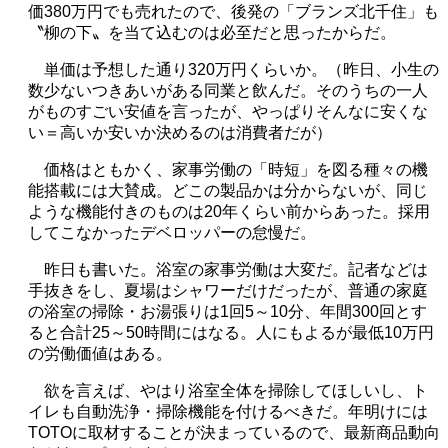
価
380
万円でも売れたので、後発の「ブランズ北千住」も
〝柳の下〟を当て込むのは必至だと思ったからだ。
単価は予想した通り
320
万円くらいか。（昨日、小生の
数少ないつきあいがある同業と飲んだ。そのうちの一人
がものすごい安値を言ったが、やっぱりそんなに安くな
い＝高いか安いか決めるのは消費者だが）
価格はともかく、家事労働の「時短」を図る種々の機
能搭載には大賛成。どこの製品かは分からないが、同じ
ような機能付きのものは
20
年くらい前からあった。採用
してこなかったデベロッパーの怠慢だ。
昨日も書いた。浴室の家事労働は大変だ。記者などは
手抜きをし、夏場はシャワーだけだったが、普通の家庭
の浴室の掃除・お湯張りは
1
回
5
～10分、年間
300
回とす
ると合計
25～50
時間にはなる。人にもよるが最低10万円
の労働価値はある。
欲を言えば、やはり浴室全体を掃除してほしいし、ト
イレも自動洗浄・掃除機能を付けるべきだ。年明けには
TOTO
に取材することが決まっているので、最新商品動向