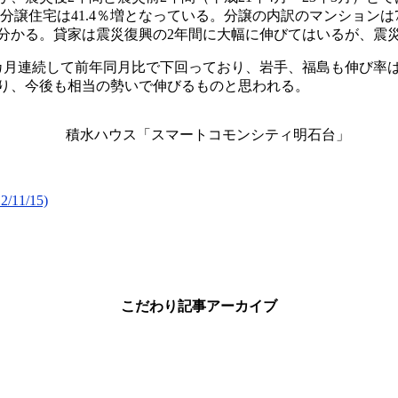
％増、分譲住宅は41.4％増となっている。分譲の内訳のマンションは
分かる。貸家は震災復興の2年間に大幅に伸びてはいるが、震
カ月連続して前年同月比で下回っており、岩手、福島も伸び率
り、今後も相当の勢いで伸びるものと思われる。
積水ハウス「スマートコモンシティ明石台」
1/15)
こだわり記事アーカイブ