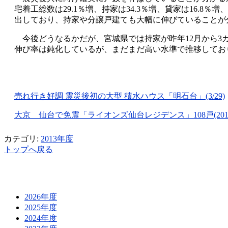
宅着工総数は29.1％増、持家は34.3％増、貸家は16.8
出しており、持家や分譲戸建ても大幅に伸びていることが
今後どうなるかだが、宮城県では持家が昨年12月から3
伸び率は鈍化しているが、まだまだ高い水準で推移してお
売れ行き好調 震災後初の大型 積水ハウス「明石台」(3/29)
大京 仙台で免震「ライオンズ仙台レジデンス」108戸(2012/1
カテゴリ:
2013年度
トップへ戻る
2026年度
2025年度
2024年度