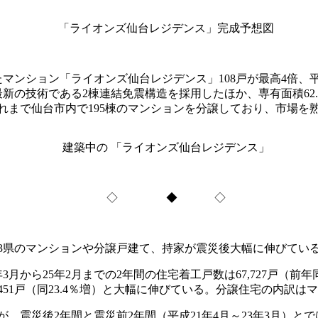
「ライオンズ仙台レジデンス」完成予想図
ンション「ライオンズ仙台レジデンス」108戸が最高4倍、平
である2棟連結免震構造を採用したほか、専有面積62.18～91.3
れまで仙台市内で195棟のマンションを分譲しており、市場を
建築中の 「ライオンズ仙台レジデンス」
◇ ◆ ◇
県のマンションや分譲戸建て、持家が震災後大幅に伸びてい
ら25年2月までの2年間の住宅着工戸数は67,727戸（前年同期
が8,451戸（同23.4％増）と大幅に伸びている。分譲住宅の内訳はマ
震災後2年間と震災前2年間（平成21年4月～23年3月）と