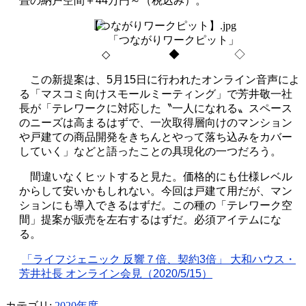
畳の納戸空間＋44万円～（税込み）。
「つながりワークピット」
◇
◆ ◇
この新提案は、
5
月
15
日に行われたオンライン音声によ
る「マスコミ向けスモールミーティング」で芳井敬一社
長が「テレワークに対応した〝一人になれる〟スペース
のニーズは高まるはずで、一次取得層向けのマンション
や戸建ての商品開発をきちんとやって落ち込みをカバー
していく」などと語ったことの具現化の一つだろう。
間違いなくヒットすると見た。価格的にも仕様レベル
からして安いかもしれない。今回は戸建て用だが、マン
ションにも導入できるはずだ。この種の「テレワーク空
間」提案が販売を左右するはずだ。必須アイテムにな
る。
「ライフジェニック 反響７倍、契約
3
倍」 大和ハウス・
芳井社長 オンライン会見（
2020/5/15
）
カテゴリ:
2020年度