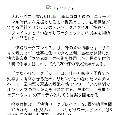
大和ハウス工業は
6
月
1
日、新型コロナ後の「ニューノ
ーマル時代」を見据えた住まい提案として、在宅勤務が
できる同社オリジナルのテレワークスタイル「快適ワー
クプレイス」と「つながりワークピット」の提案を開始
したと発表した。
「快適ワークプレイス」は、外の音や情報セキュリテ
ィを気にせず、仕事に集中できる空間。当社が開発した
快適防音室「奏でる家」の技術を採用した。戸建て住宅
「奏でる家」はこれまで約
2,200
棟の導入実績がある。
「つながりワークピット」は、仕事と家事・子育てを
効率よく両立させるためにリビングとつなげたマルチス
ペース。室内窓で家族の気配を感じつつ、ドアの開閉で
オンとオフの切り替えを可能にする。戸建住宅「家事シ
ェアハウス」 のアイテムとしても提案を開始かる。
提案価格は、「快適ワークプレイス」が
3
畳の納戸空間
＋
71.5
万円～（税込み）、「つながりワークピット」は
3