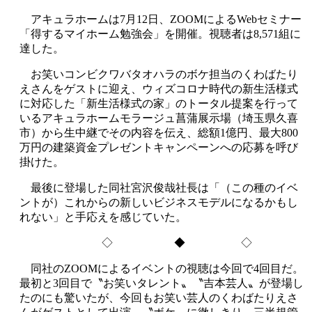
アキュラホームは7月12日、ZOOMによるWebセミナー
「得するマイホーム勉強会」を開催。視聴者は8,571組に
達した。
お笑いコンビクワバタオハラのボケ担当のくわばたり
えさんをゲストに迎え、ウィズコロナ時代の新生活様式
に対応した「新生活様式の家」のトータル提案を行って
いるアキュラホームモラージュ菖蒲展示場（埼玉県久喜
市）から生中継でその内容を伝え、総額1億円、最大800
万円の建築資金プレゼントキャンペーンへの応募を呼び
掛けた。
最後に登場した同社宮沢俊哉社長は「（この種のイベ
ントが）これからの新しいビジネスモデルになるかもし
れない」と手応えを感じていた。
◇ ◆ ◇
同社のZOOMによるイベントの視聴は今回で4回目だ。
最初と3回目で〝お笑いタレント〟〝吉本芸人〟が登場し
たのにも驚いたが、今回もお笑い芸人のくわばたりえさ