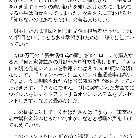
んがゲストとして出演。〝ボケ〟に徹しきり、三半規管
をかき乱すトーンの高い歓声を発し続けたのに、初めて
見る小生は面食らってしまった。かみさんに言わせると
「知らないのはあなただけ」の有名人らしい。
対応したのは前回と同じ商品企画担当者だった。これ
で2回目ということもあり学習されたのか、語りは堂にい
っていた。
2,100万円の「新生活様式の家」を35年ローンで購入す
ると〝何と家賃並みの月額56,500円で提供します〟〝さら
に太陽光売電システムを利用すれば月々39,800円の返済に
なります〟〝キャンペーンは宝くじより当選確率は高い
ですよ。今日視聴された方は当選確率2倍で案内させてい
ただきます〟〝さらにですね、7月に契約された方全てに
ウイルスをシャットアウトするオゾンシステムをプレゼ
ントします〟などと畳みかけた。
この提案に対して、くわばたさんは〝うあっ、東京の
駐車場料金並みじゃないですか〟などと感嘆の声を上げ
て応えていた。
このイベントを8,571組の方が視聴したという。このう