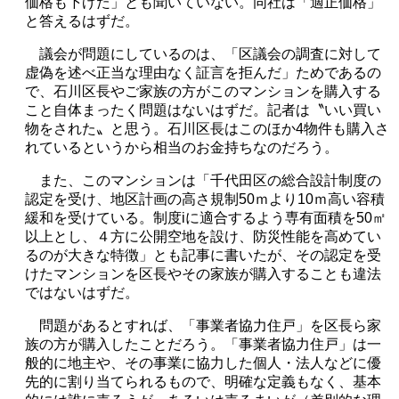
価格も下げた」とも聞いていない。同社は「適正価格」
と答えるはずだ。
議会が問題にしているのは、「区議会の調査に対して
虚偽を述べ正当な理由なく証言を拒んだ」ためであるの
で、石川区長やご家族の方がこのマンションを購入する
こと自体まったく問題はないはずだ。記者は〝いい買い
物をされた〟と思う。石川区長はこのほか
4
物件も購入さ
れているというから相当のお金持ちなのだろう。
また、このマンションは「千代田区の総合設計制度の
認定を受け、地区計画の高さ規制50ｍより10ｍ高い容積
緩和を受けている。制度iに適合するよう専有面積を
50
㎡
以上とし、４方に公開空地を設け、防災性能を高めてい
るのが大きな特徴」とも記事に書いたが、その認定を受
けたマンションを区長やその家族が購入することも違法
ではないはずだ。
問題があるとすれば、「事業者協力住戸」を区長ら家
族の方が購入したことだろう。「事業者協力住戸」は一
般的に地主や、その事業に協力した個人・法人などに優
先的に割り当てられるもので、明確な定義もなく、基本