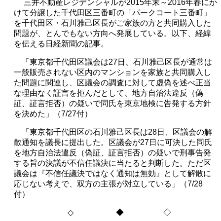
三井不動産レジデンシャルが
2015
年末～
2016
年春にか
けて分譲した千代田区三番町の「パークコート三番町」
を千代田区・石川雅己区長がご家族の方と共同購入した
問題が、とんでもない方向へ発展している。以下、経緯
を伝える日経新聞の記事。
「東京都千代田区議会は
27
日、石川雅己区長が通常は
一般販売されない区内のマンションを家族と共同購入し
た問題に関連し、区議会の調査に対して虚偽を述べ正当
な理由なく証言を拒んだとして、地方自治法違反（偽
証、証言拒否）の疑いで同氏を東京地検に告発する方針
を決めた」（
7/27
付）
「東京都千代田区の石川雅己区長は
28
日、区議会の解
散通知を議長に提出した。区議会が
27
日に可決した同氏
を地方自治法違反（偽証、証言拒否）の疑いで刑事告発
する旨の決議が不信任議決に当たると判断した。ただ区
議会は『不信任議決ではなく通知は無効』として解散に
応じない考えで、双方の主張が対立している」（
7/28
付）
◇
◆ ◇