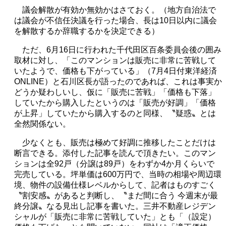
議会解散が有効か無効かはさておく。（地方自治法で
は議会が不信任決議を行った場合、長は
10
日以内に議会
を解散するか辞職するかを決定できる）
ただ、
6
月
16
日に行われた千代田区百条委員会後の囲み
取材に対し、「このマンションは販売に非常に苦戦して
いたようで、価格も下がっている」（
7
月
4
日付東洋経済
ONLINE
）と石川区長が語ったのであれば、これは事実か
どうか疑わしいし、仮に「販売に苦戦」「価格も下落」
していたから購入したというのは「販売が好調」「価格
が上昇」していたから購入するのと同様、〝疑惑〟とは
全然関係ない。
少なくとも、販売は極めて好調に推移したことだけは
断言できる。添付した記事を読んで頂きたい。このマン
ションは全
92
戸（分譲は
89
戸）をわずか
4
か月くらいで
完売している。坪単価は
600
万円で、当時の相場や周辺環
境、物件の設備仕様レベルからして、記者はものすごく
〝割安感〟があると判断し、〝まだ間に合う 今週末が最
終分譲〟なる見出し記事を書いた。三井不動産レジデン
シャルが「販売に非常に苦戦していた」とも「（設定）