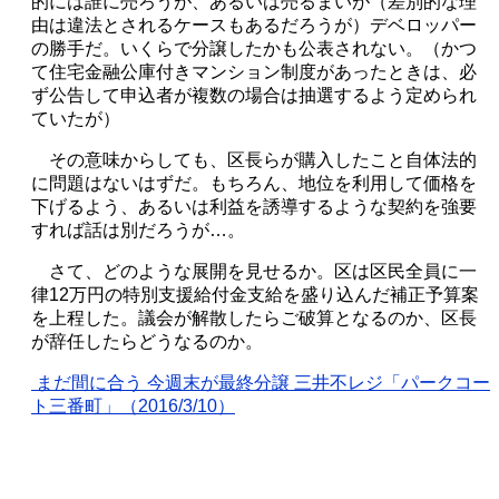
的には誰に売ろうが、あるいは売るまいが（差別的な理
由は違法とされるケースもあるだろうが）デベロッパー
の勝手だ。いくらで分譲したかも公表されない。（かつ
て住宅金融公庫付きマンション制度があったときは、必
ず公告して申込者が複数の場合は抽選するよう定められ
ていたが）
その意味からしても、区長らが購入したこと自体法的
に問題はないはずだ。もちろん、地位を利用して価格を
下げるよう、あるいは利益を誘導するような契約を強要
すれば話は別だろうが…。
さて、どのような展開を見せるか。区は区民全員に一
律
12
万円の特別支援給付金支給を盛り込んだ補正予算案
を上程した。議会が解散したらご破算となるのか、区長
が辞任したらどうなるのか。
まだ間に合う 今週末が最終分譲 三井不レジ「パークコー
ト三番町」（
2016/3/10
）