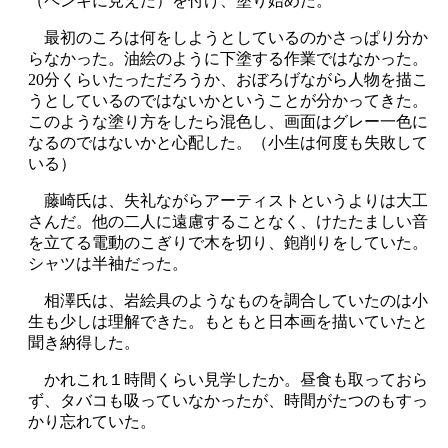
（ペンキに見えた）を付け、塗り始めた。
最初のころは何をしようとしているのかさっぱり分か
らなかった。油絵のように下塗する作業ではなかった。
20分くらいたっただろうか、おぼろげながら人物を描こ
うとしているのではないかということが分かってきた。
このような塗り方をしたら混色し、画面はグレー一色に
なるのではないかと心配した。（小生は何度も失敗して
いる）
藤崎氏は、失礼ながらアーティストというよりは大工
さんだ。他の二人に遠慮することなく、けたたましい音
を立てる電動のこぎりで木を切り、鉋削りをしていた。
シャツは半袖だった。
相澤氏は、岩絵具のようなものを調合していたのは小
生も少しは理解できた。もともと日本画を描いていたと
聞き納得した。
かれこれ１時間くらい見学したか。昼食も取っておら
ず、タバコも吸っていなかったが、時間がたつのもすっ
かり忘れていた。