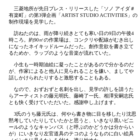
三菱地所が先日プレス・リリースした「ソノ アイダ＃
有楽町」の第3弾企画「ARTIST STUDIO ACTIVITIES」の
制作現場を見学した。
訪ねたのは、雨が降り続きとても寒い日の9日の午後4
時ころ。約90㎡の作業場は、コンクリや配線がむき出し
になったネイキッドルームだった。創作意欲を書き立て
るためか、ラップのような音楽が流れていた。
小生も一時期油絵に凝ったことがあるので分かるのだ
が、作家によると他人に見られることを嫌い、ましてや
話しかけられたりすると激怒することもある。
なので、おずおずと名刺を出し、見学の許しを請うた
らアーティストの藤元明氏、藤崎了一氏、相澤安嗣志氏
とも快く受けていただいた。感謝申し上げます。
3氏のうち藤元氏は、何やら書き物に目を移したり沈思
黙考していたりしていたかと思うと、いきなり黒いビニ
ールのようなキャンパス（と呼ぶのかどうかは分からい
が）にいきなり左官道具のテコのようなものに白い絵具