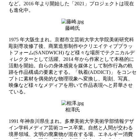
など。2016 年より開始した「2021」プロジェクトは現在
も進化中。
藤崎氏
1975 年大阪生まれ。京都市立芸術大学大学院美術研究科
彫刻専攻修了後、商業造形制作やクリエイティブプラッ
トフォーム(SANDWICH) など様々な場所でテクニカルデ
ィレクターとして活躍、2014 年から作家として本格的に
活動を開始。自らの身体感覚を媒体として制作行為の軌
跡を作品構成の要素とする。「執着(ADDICT)」 をコンセ
プトに素材を偶発的な物理現象へ変換し、彫刻、写真、
映像など様々なメディアを用いて作品表現へと昇華させ
ている。
相澤氏
1991 年神奈川県生まれ。多摩美術大学美術学部情報デザ
イン学科メディア芸術コース卒業。自然と人間が交わる
境界領域、文明の廃棄物が混在する場、エネルギー消費