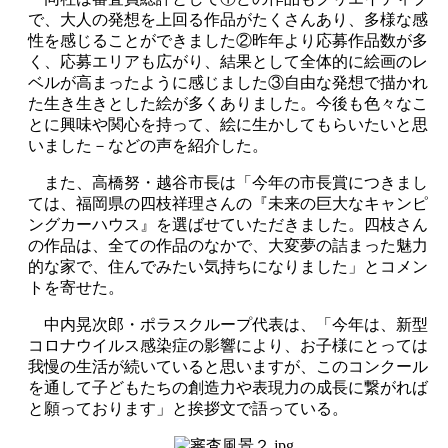
で、大人の発想を上回る作品がたくさんあり、多様な感
性を感じることができました②昨年より応募作品数が多
く、応募エリアも広がり、結果として全体的に絵画のレ
ベルが高まったように感じました③自由な発想で描かれ
た生き生きとした絵が多くありました。今後も色々なこ
とに興味や関心を持って、絵に生かしてもらいたいと思
いました－などの声を紹介した。
また、高橋努・越谷市長は「今年の市長賞につきまし
ては、福岡県の四枝祥理さんの『未来の巨大なキャンピ
ングカーハウス』を選ばせていただきました。四枝さん
の作品は、全ての作品のなかで、大変夢の詰まった魅力
的な家で、住んでみたい気持ちになりました」とコメン
トを寄せた。
中内晃次郎・ポラスクループ代表は、「今年は、新型
コロナウイルス感染症の影響により、お子様にとっては
我慢の生活が続いていると思いますが、このコンクール
を通して子どもたちの創造力や表現力の成長に繋がれば
と願っております」と挨拶文で語っている。