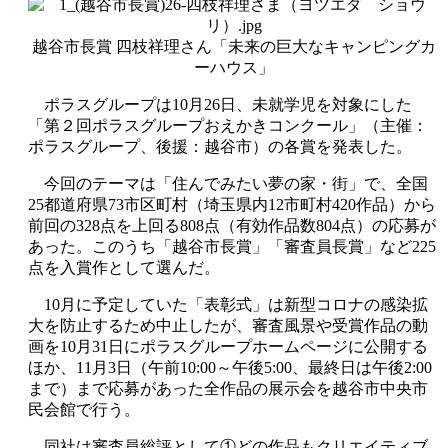
越谷市長賞 四枝祥理さん「未来の巨大なキャンピングカ
ーハウス」
ポラスグループは10月26日、未就学児を対象にした
「第２回ポラスグループおえかきコンクール」（主催：
ポラスグループ、後援：越谷市）の各賞を発表した。
今回のテーマは「住んでみたい夢の家・街」で、全国
25都道府県73市区町村（埼玉県内12市町村420作品）から
前回の328点を上回る808点（有効作品数804点）の応募が
あった。このうち「越谷市長賞」「審査員長賞」など225
点を入賞作として選んだ。
10月に予定していた「表彰式」は新型コロナの感染拡
大を防止するため中止したが、審査風景や受賞作品の動
画を10月31日にポラスグループホームページに公開する
ほか、11月3日（午前10:00～午後5:00、最終日は午後2:00
まで）まで応募があった全作品の展示会を越谷市中央市
民会館で行う。
同社は審査員総評として①どの作品もクリエイティブ