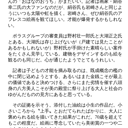
んの「おはなのおうち」がまたいい。記者は画家・絹谷
幸二氏の大ファンなのだが、絹谷氏も岩崎さんと同じよ
うにいつも太陽や虹を描く。岩崎さん、ぜひ絹谷氏のア
フレスコ絵画を観てほしい。才能が爆発するかもしれな
い。
ポラスグループの審査員は野村壮一郎氏と大湖正之氏
とある。大湖氏は存じ上げないが（戸建ては見たことが
あるかもしれないが）野村氏が手掛けた素晴らしい案件
をたくさん見学している。建物をデザインするのも絵を
観るのも同じだ。心が通じたようでとてもうれしい。
記者は子どもの才能を摘み取るのは、既成概念の檻の
中に閉じ込めようとする、あるいはまた金銭こそが最上
の価値であると決めつける、さらにまた劣情を催す八頭
身の八方美人こそが美の殿堂に祭り上げる大人と社会の
ゆがんだものの見方にあると思っている。
その証拠を示そう。添付した油絵は小生の作品だ。小
さいころから〝上手〟とおだてられたばかりに、大人に
褒められる絵を描いてきた結果がこれだ。70歳を超えて
もこの程度だ。絵画に専念していたら美術賞の一つや二