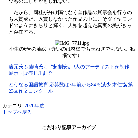
つものにしたかもしれない。
だから、同社が分け隔てなく全作品の展示会を行うの
も大賛成だ。入賞しなかった作品の中にこそダイヤモン
ドのようにきらりと輝く、人知を超えた真実の美がきっ
と存在する。
小生の6号の油絵（赤いのは林檎でも玉ねぎでもない。柘
榴です）
藤元氏も藤崎氏も〝超割安〟3人のアーティストが制作・
展示・販売11/1まで
どうなる国語教育 応募数は3年前から84％減少 木住協 第
23回作文コンクール
カテゴリ:
2020年度
トップへ戻る
こだわり記事アーカイブ