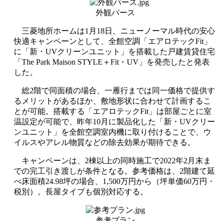
外観パース
三菱地所ホームは1月18日、ニューノーマル時代の安心
快適キャンペーンとして、全館空調「エアロテックFit」
に「新・UVクリーンユニット」を搭載した戸建賃貸住宅
「The Park Maison STYLE＋Fit・UV」を発売したと発表
した。
総2階で同面積の場合、一雁行までは同一価格で提供す
るメリットがあるほか、敷地形状に合わせて計画するこ
とが可能。搭載する「エアロテックFit」は部屋ごとに室
温設定が可能で、昨年10月に製品化した「新・UVクリー
ンユニット」を全館空調室内機に取り付けることで、ウ
イルスやアレル物質などの除去効果が期待できる。
キャンペーンは、2棟以上の同時施工で2022年2月末ま
での完工引き渡しが条件となる。参考価格は、2階建て延
べ床面積24.98坪の場合、1,500万円から（坪単価60万円・
税別）。長屋タイプも個別対応する。
参考プラン