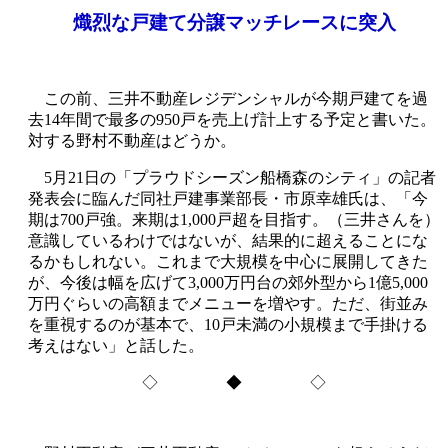
熾烈な戸建て分譲マッチレースに突入
この前、三井不動産レジデンシャルが今期戸建てを過
去14年間で最多の950戸を売上げ計上する予定と書いた。
対する野村不動産はどうか。
5月21日の「プラウドシーズン船橋森のシティ」の記者
発表会に臨んだ同社戸建事業部長・市原幸雄氏は、「今
期は700戸強。来期は1,000戸超を目指す。（三井さんを）
意識しているわけではないが、結果的に超えることにな
るかもしれない。これまで大規模を中心に展開してきた
が、今後は幅を広げて3,000万円台の郊外型から1億5,000
万円ぐらいの高額までメニューを増やす。ただ、街並み
を重視するのが基本で、10戸未満の小規模まで手掛ける
考えはない」と話した。
◇ ◆ ◇