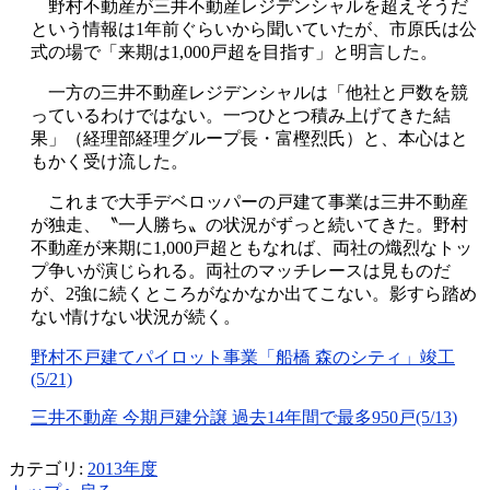
野村不動産が三井不動産レジデンシャルを超えそうだ
という情報は1年前ぐらいから聞いていたが、市原氏は公
式の場で「来期は1,000戸超を目指す」と明言した。
一方の三井不動産レジデンシャルは「他社と戸数を競
っているわけではない。一つひとつ積み上げてきた結
果」（経理部経理グループ長・富樫烈氏）と、本心はと
もかく受け流した。
これまで大手デベロッパーの戸建て事業は三井不動産
が独走、〝一人勝ち〟の状況がずっと続いてきた。野村
不動産が来期に1,000戸超ともなれば、両社の熾烈なトッ
プ争いが演じられる。両社のマッチレースは見ものだ
が、2強に続くところがなかなか出てこない。影すら踏め
ない情けない状況が続く。
野村不戸建てパイロット事業「船橋 森のシティ」竣工
(5/21)
三井不動産 今期戸建分譲 過去14年間で最多950戸(5/13)
カテゴリ:
2013年度