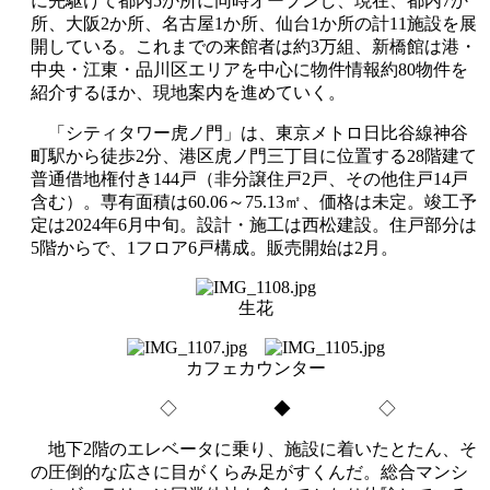
に先駆けて都内5か所に同時オープンし、現在、都内7か
所、大阪2か所、名古屋1か所、仙台1か所の計11施設を展
開している。これまでの来館者は約3万組、新橋館は港・
中央・江東・品川区エリアを中心に物件情報約80物件を
紹介するほか、現地案内を進めていく。
「シティタワー虎ノ門」は、東京メトロ日比谷線神谷
町駅から徒歩2分、港区虎ノ門三丁目に位置する28階建て
普通借地権付き144戸（非分譲住戸2戸、その他住戸14戸
含む）。専有面積は60.06～75.13㎡、価格は未定。竣工予
定は2024年6月中旬。設計・施工は西松建設。住戸部分は
5階からで、1フロア6戸構成。販売開始は2月。
生花
カフェカウンター
◇ ◆ ◇
地下2階のエレベータに乗り、施設に着いたとたん、そ
の圧倒的な広さに目がくらみ足がすくんだ。総合マンシ