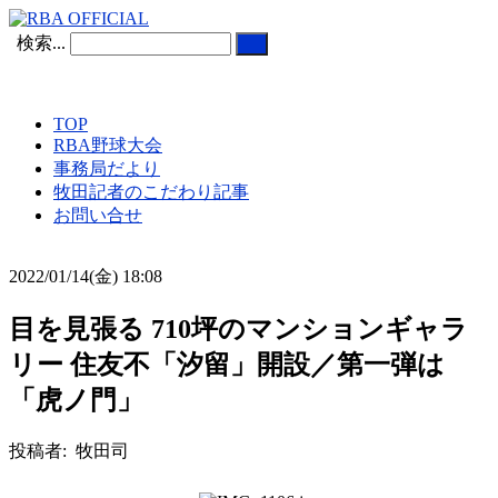
検索...
TOP
RBA野球大会
事務局だより
牧田記者のこだわり記事
お問い合せ
2022/01/14(金) 18:08
目を見張る 710坪のマンションギャラ
リー 住友不「汐留」開設／第一弾は
「虎ノ門」
投稿者: 牧田司