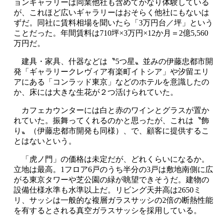
ョンギャラリーは同業他社も含めてかなり体験している
が、これほど広いギャラリーはおそらく他社にもないは
ずだ。同社に賃料相場を聞いたら「3万円台／坪」という
ことだった。年間賃料は710坪×3万円×12か月＝2億5,560
万円だ。
建具・家具、什器などは〝5つ星〟並みの伊藤忠都市開
発「ギャラリークレヴィア有楽町イトシア」や汐留エリ
アにある「コンラッド東京」などのホテルを意識したの
か、床には大きな生花が２つ活けられていた。
カフェカウンターには白と赤のワインとグラスが置か
れていた。振舞ってくれるのかと思ったが、これは〝飾
り〟（伊藤忠都市開発も同様）、で、顧客に提供するこ
とはないという。
「虎ノ門」の価格は未定だが、どれくらいになるか。
立地は最高。1フロア6戸のうち半分の3戸は敷地南側に広
がる東京タワーや芝公園の緑が眺望できそうだ。建物の
設備仕様水準も水準以上だ。リビング天井高は2650ミ
リ、サッシは一般的な複層ガラスサッシの2倍の断熱性能
を有するとされる真空ガラスサッシを採用している。